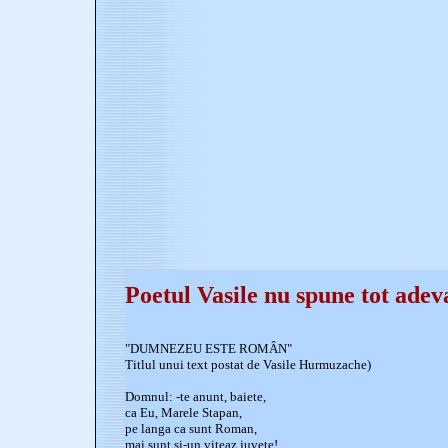
Poetul Vasile nu spune tot adeva
"DUMNEZEU ESTE ROMÂN"
Titlul unui text postat de Vasile Hurmuzache)
Domnul: -te anunt, baiete,
ca Eu, Marele Stapan,
pe langa ca sunt Roman,
mai sunt si-un viteaz juvete!