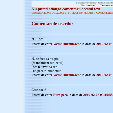
Parcurge cronologic textele acestui
Text anterior
Text urmat
Nu puteti adauga comentarii acestui text
DEOARECE AUTORUL ACESTUI TEXT NU PERMITE COMENTARII 
Comentariile userilor
er. ,, încă"
Postat de catre
Vasile Hurmuzache
la data de
2019-02-03
Nu te face ca nu ştii,
(Si inchidem subiectul),
Inca te invăț sa scrii,
Din păcate, alfabetul!
Postat de catre
Vasile Hurmuzache
la data de
2019-02-03
Care poet?
Postat de catre
Euro peea
la data de
2019-02-03 03:19:55