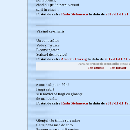
porți opinci,
când nu știi în patru versuri
scrii în cinci ...
Postat de catre
Radu Stefanescu
la data de
2017-11-11 21
Văzând ce-ai scris
Un cunoscător
Vede și își zice
E convingător
Scrisu-i de...novice!
Postat de catre
Aleodor Covrig
la data de
2017-11-11 21:
Parcurge cronologic comentariile acestui 
Text anterior
Text urmator
e uman să pui o frână
lângă zebră
și-n novici să tragi cu gloanțe
de manevră...
Postat de catre
Radu Stefanescu
la data de
2017-11-11 19
Glonțul tău trimis spre mine
Către pana mea de corb
Precum versu-ți măi vecine,