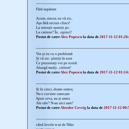
Fără supărare
Acum, sincer, eu vă zic,
Așa fără niciun clinci!
La intenții sunteți șic.
La catrene? În...opinci!
Postat de catre
Alex Popescu
la data de
2017-11-12 01:26
Vin și eu cu o problemă
Și vă zic: plutiți în nori
Ce prezentați voi pe scenă
Alungă mulți...cititori!
Postat de catre
Alex Popescu
la data de
2017-11-12 01:14
Și în cinci, domn orator,
Nu-s cuvinte oarecare
Spun ceva, au și umor.
Ale tale? N-au nici sare!
Postat de catre
Aleodor Covrig
la data de
2017-11-12 00:
când lovele n-ai de Nike