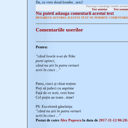
Da, cu vreo două bombe...sexi!
Parcurge cronologic textele acestui
Text anterior
Text urmat
Nu puteti adauga comentarii acestui text
DEOARECE AUTORUL ACESTUI TEXT NU PERMITE COMENTARII 
Comentariile userilor
Pentru:
”când lovele n-ai de Nike
porți opinci,
când nu știi în patru versuri
scrii în cinci ...”
Patru, cinci și chiar terține
Poți să judeci cu asprime
Față de ce scrii, vezi bine
Cel puțin au toate...rime!
PS: Excelentă găselnița:
”când nu știi în patru versuri
scrii în cinci ...”
Postat de catre
Alex Popescu
la data de
2017-11-12 06:28