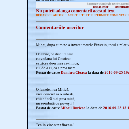
Parcurge cronologic textele acestui
Text anterior
Text urmat
Nu puteti adauga comentarii acestui text
DEOARECE AUTORUL ACESTUI TEXT NU PERMITE COMENTARII 
Comentariile userilor
Mihai, dupa cum ne-a invatat marele Einstein, totul e relati
Doamne, ce disputa tare
cu vadana lui Costica:
ea zicea de-a mea ca-i mica,
eu, de-a ei, ca e prea mare!...
Postat de catre
Dumitru Cioaca
la data de
2016-09-25 19
O femeie, nea Mitică,
vrea concret sa o iubesti,
chiar dacă o ai prea mică,
nu se-mbată cu povești !
Postat de catre
Mihail Buricea
la data de
2016-09-25 15:
"ca la vise-s tot flacau."