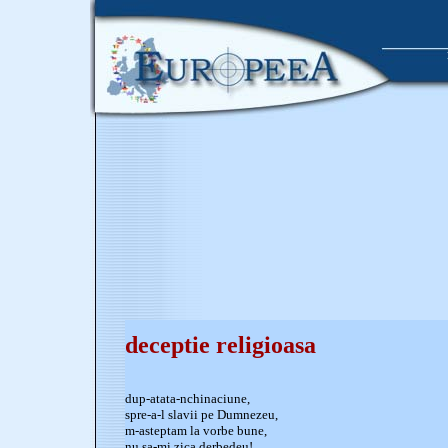
deceptie religioasa
dup-atata-nchinaciune,
spre-a-l slavii pe Dumnezeu,
m-asteptam la vorbe bune,
nu sa-mi zica derbedeu!...