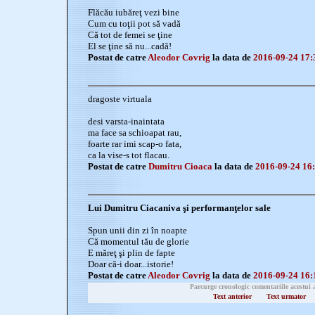
Flăcău iubăreţ vezi bine
Cum cu toţii pot să vadă
Că tot de femei se ţine
El se ţine să nu...cadă!
Postat de catre
Aleodor Covrig
la data de
2016-09-24 17:
dragoste virtuala
desi varsta-inaintata
ma face sa schioapat rau,
foarte rar imi scap-o fata,
ca la vise-s tot flacau.
Postat de catre
Dumitru Cioaca
la data de
2016-09-24 16
Lui Dumitru Ciacaniva şi performanţelor sale
Spun unii din zi în noapte
Că momentul tău de glorie
E măreţ şi plin de fapte
Doar că-i doar...istorie!
Postat de catre
Aleodor Covrig
la data de
2016-09-24 16:
Parcurge cronologic comentariile acestui 
Text anterior
Text urmator