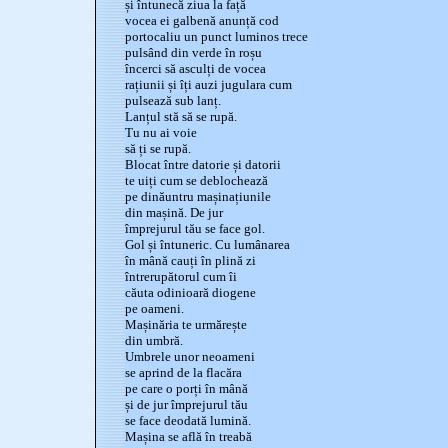
și întunecă ziua la față
vocea ei galbenă anunță cod
portocaliu un punct luminos trece
pulsând din verde în roșu
încerci să asculți de vocea
rațiunii și îți auzi jugulara cum
pulsează sub lanț.
Lanțul stă să se rupă.
Tu nu ai voie
să ți se rupă.
Blocat între datorie și datorii
te uiți cum se deblochează
pe dinăuntru mașinațiunile
din mașină. De jur
împrejurul tău se face gol.
Gol și întuneric. Cu lumânarea
în mână cauți în plină zi
întrerupătorul cum îi
căuta odinioară diogene
pe oameni.
Mașinăria te urmărește
din umbră.
Umbrele unor neoameni
se aprind de la flacăra
pe care o porți în mână
și de jur împrejurul tău
se face deodată lumină.
Mașina se află în treabă