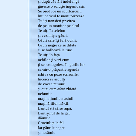
și după căutări îndelungi
găsește o soluție ingenioasă.
Se produce un scurtcircuit.
Întunericul te monitorizează.
Tu îți transferi privirea
de pe un monitor pe altul.
Te uiți în telefon
și vezi niște găuri.
Găuri care îți fură ochii.
Găuri negre ce se dilată
și se holbează la tine.
Te uiți în fața
ochilor și vezi cum
ți se rostogolesc în gurile lor
ca-ntr-o prăpastie agenda
arhiva cu poze scrisorile.
Încerci să asculți
de vocea rațiunii
și auzi cum afară zbiară
nebunii:
mașinațiunile mașinii
mașinăriilor mă-tii.
Lanțul stă să se rupă.
Lănțișorul de la gât
dăinuie.
Cruciulița la fel.
Iar găurile negre
și nesătule