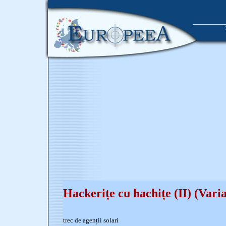
Hackerițe cu hachițe (II) (Vari
trec de agenții solari