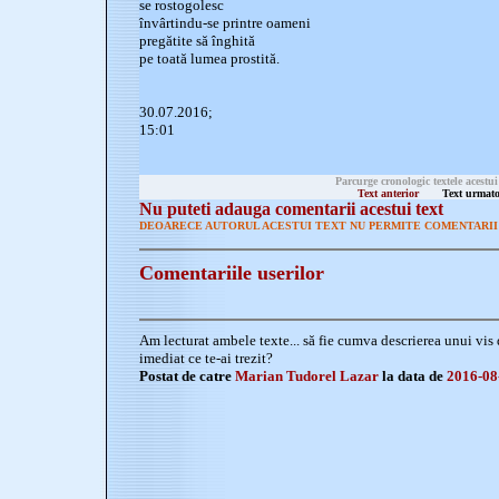
se rostogolesc
învârtindu-se printre oameni
pregătite să înghită
pe toată lumea prostită.
30.07.2016;
15:01
Parcurge cronologic textele acestui
Text anterior
Text urmato
Nu puteti adauga comentarii acestui text
DEOARECE AUTORUL ACESTUI TEXT NU PERMITE COMENTARII 
Comentariile userilor
Am lecturat ambele texte... să fie cumva descrierea unui vis 
imediat ce te-ai trezit?
Postat de catre
Marian Tudorel Lazar
la data de
2016-08