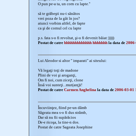
O pun pe-a ta, un corn cu lapte.''
să te grăbeşti nu-i sănătos
vrei poza de la gât în jos?
atunci vorbim altfel, de fapte
ca şi de cornul cel cu lapte
p.s. fata s-o fi revoltat, şi-o fi devenit băiat:)))))
Postat de catre
hhhhhhhhhhhhh hhhhhhh
la data de
2006-
Lui Aleodor si altor " imparati" ai siteului:
Vă legaţi toţi de madone
Plini de voi şi aroganţi,
Om fi noi, cum ziceţi, clone
Însă voi sunteţi...mut(anţ)i!
Postat de catre
Carmen Anghelina
la data de
2006-03-01 
Încuviinţez, fiind pe-un dâmb
Săgeata mea s-o fi dus strâmb,
Dar să nu fii supărăcios
De-e ricoşa, la tine-n dos.
Postat de catre Sageata Josephine