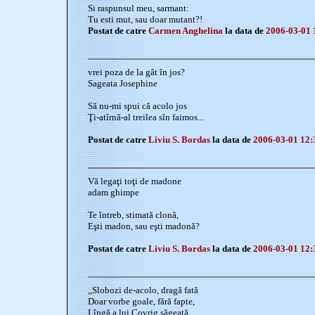
Si raspunsul meu, sarmant:
Tu esti mut, sau doar mutant?!
Postat de catre
Carmen Anghelina
la data de
2006-03-01 
vrei poza de la gât în jos?
Sageata Josephine
Să nu-mi spui că acolo jos
Ţi-atîrnă-al treilea sîn faimos...
Postat de catre
Liviu S. Bordas
la data de
2006-03-01 12:
Vă legaţi toţi de madone
adam ghimpe
Te întreb, stimată clonă,
Eşti madon, sau eşti madonă?
Postat de catre
Liviu S. Bordas
la data de
2006-03-01 12:
,,Slobozi de-acolo, dragă fată
Doar vorbe goale, fără fapte,
Lîngă a lui Covrig săgeată,