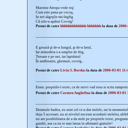
Maestra-Atropa vede roş'
Cum este pana pe cocoş,
In net săgeţile-mi-îngfig
Că uite-a apărut Covrig!
Postat de catre
hhhhhhhhhhhhh hhhhhhh
la data de
2006-
E groază şi de-a lungul, şi de-a latul,
Iar atmosfera s-a umplut de frig,
Teroare e pe net, iar lapidatul
În amfiteatru, ghemuit, covrig...
Postat de catre
Liviu S. Bordas
la data de
2006-03-01 11:
Erata: propriile-i texte, ca de nervi vad rosu si scriu tampenii
Postat de catre
Carmen Anghelina
la data de
2006-03-01 
Domnule badea, eu sunt cel ce-a dat stelele, iar la momentul 
deja 5 accesari, nu ai nivelul necesar acordarii stelelor, altfe
nu are posibilitatea de a da stele pe propriele texte, program
gandit, asa ca nu te mai lansa in afirmatii gratuite!
Postat de catre
Carmen Anghelina
la data de
2006-03-01 