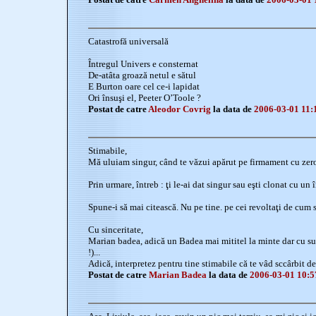
Catastrofă universală
Întregul Univers e consternat
De-atâta groază netul e sătul
E Burton oare cel ce-i lapidat
Ori însuşi el, Peeter O’Toole ?
Postat de catre
Aleodor Covrig
la data de
2006-03-01 11:
Stimabile,
Mă uluiam singur, când te văzui apărut pe firmament cu zero c
Prin urmare, întreb : ţi le-ai dat singur sau eşti clonat cu un î
Spune-i să mai citească. Nu pe tine. pe cei revoltaţi de cum se
Cu sinceritate,
Marian badea, adică un Badea mai mititel la minte dar cu su
!)...
Adică, interpretez pentru tine stimabile că te vâd sccârbit d
Postat de catre
Marian Badea
la data de
2006-03-01 10:5