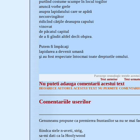
purtînd costume scumpe în locul togilor
aruncă vorbe grele
asupra lapidatului care se apără
neconvingător
ridicînd cărţile deasupra capului
vinovat
de păcatul capital
de a fi gîndit altfel decît obştea.
Putem fi împăcaţi
lapidarea a devenit umană
şi au fost respectate întocmai toate drepturile omului.
Parcurge cronologic textele acestui
Text anterior
Text urmat
Nu puteti adauga comentarii acestui text
DEOARECE AUTORUL ACESTUI TEXT NU PERMITE COMENTARII 
Comentariile userilor
Genuneanu propune ca premierea fruntasilor sa nu se mai faca
fiindca stele n-aveti, strig,
sa-mi dati ca la Hoolywood