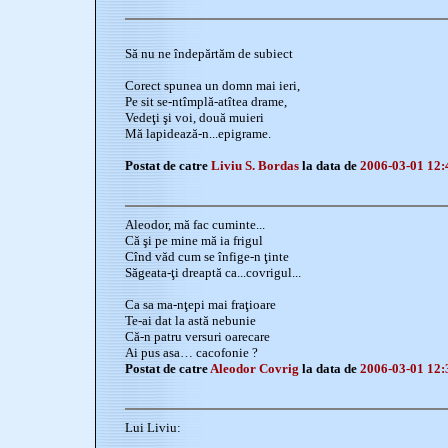
Să nu ne îndepărtăm de subiect
Corect spunea un domn mai ieri,
Pe sit se-ntîmplă-atîtea drame,
Vedeţi şi voi, două muieri
Mă lapidează-n...epigrame.
Postat de catre
Liviu S. Bordas
la data de
2006-03-01 12:
Aleodor, mă fac cuminte...
Că şi pe mine mă ia frigul
Cînd văd cum se înfige-n ţinte
Săgeata-ţi dreaptă ca...covrigul...
Ca sa ma-nţepi mai fraţioare
Te-ai dat la astă nebunie
Că-n patru versuri oarecare
Ai pus asa… cacofonie ?
Postat de catre
Aleodor Covrig
la data de
2006-03-01 12:
Lui Liviu: