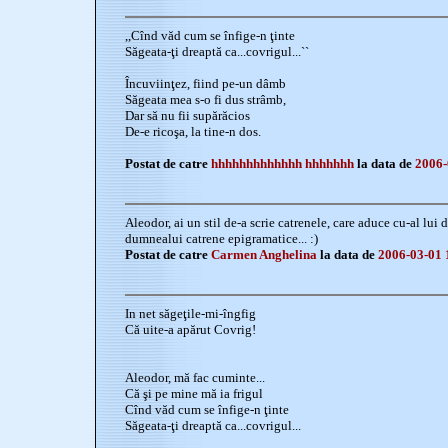
,,Cînd văd cum se înfige-n ţinte
Săgeata-ţi dreaptă ca...covrigul...``
Încuviinţez, fiind pe-un dâmb
Săgeata mea s-o fi dus strâmb,
Dar să nu fii supărăcios
De-e ricoşa, la tine-n dos.
Postat de catre
hhhhhhhhhhhhh hhhhhhh
la data de
2006-
Aleodor, ai un stil de-a scrie catrenele, care aduce cu-al lu
dumnealui catrene epigramatice... :)
Postat de catre
Carmen Anghelina
la data de
2006-03-01 
In net săgeţile-mi-îngfig
Că uite-a apărut Covrig!
Aleodor, mă fac cuminte...
Că şi pe mine mă ia frigul
Cînd văd cum se înfige-n ţinte
Săgeata-ţi dreaptă ca...covrigul...