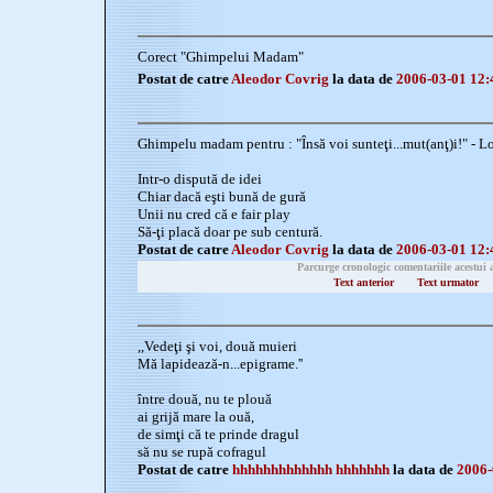
Corect "Ghimpelui Madam"
Postat de catre
Aleodor Covrig
la data de
2006-03-01 12:
Ghimpelu madam pentru : "Însă voi sunteţi...mut(anţ)i!" - L
Intr-o dispută de idei
Chiar dacă eşti bună de gură
Unii nu cred că e fair play
Să-ţi placă doar pe sub centură.
Postat de catre
Aleodor Covrig
la data de
2006-03-01 12:
Parcurge cronologic comentariile acestui 
Text anterior
Text urmator
,,Vedeţi şi voi, două muieri
Mă lapidează-n...epigrame.''
între două, nu te plouă
ai grijă mare la ouă,
de simţi că te prinde dragul
să nu se rupă cofragul
Postat de catre
hhhhhhhhhhhhh hhhhhhh
la data de
2006-