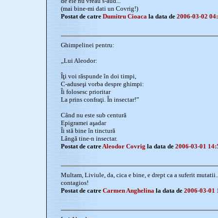
de ele nu vreau s-aud...
(mai bine-mi dati un Covrig!)
Postat de catre
Dumitru Cioaca
la data de
2006-03-02 04
Ghimpelinei pentru:
„Lui Aleodor:
Îţi voi răspunde în doi timpi,
C-aduseşi vorba despre ghimpi:
Îi folosesc prioritar
La prins confraţi. În insectar!”
Când nu este sub centură
Epigramei aşadar
Îi stă bine în tinctură
Lângă tine-n insectar.
Postat de catre
Aleodor Covrig
la data de
2006-03-01 14:
Multam, Liviule, da, cica e bine, e drept ca a suferit mutatii..
contagios!
Postat de catre
Carmen Anghelina
la data de
2006-03-01 