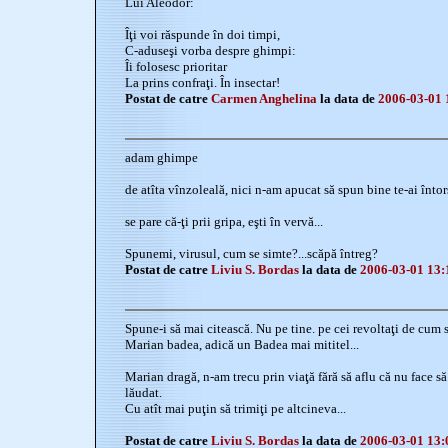
Lui Aleodor:
Îţi voi răspunde în doi timpi,
C-aduseşi vorba despre ghimpi:
Îi folosesc prioritar
La prins confraţi. În insectar!
Postat de catre
Carmen Anghelina
la data de
2006-03-01 
adam ghimpe
de atîta vînzoleală, nici n-am apucat să spun bine te-ai întor
se pare că-ţi prii gripa, eşti în vervă...
Spunemi, virusul, cum se simte?...scăpă întreg?
Postat de catre
Liviu S. Bordas
la data de
2006-03-01 13:
Spune-i să mai citească. Nu pe tine. pe cei revoltaţi de cum se
Marian badea, adică un Badea mai mititel...
Marian dragă, n-am trecu prin viaţă fără să aflu că nu face s
lăudat.
Cu atît mai puţin să trimiţi pe altcineva...
Postat de catre
Liviu S. Bordas
la data de
2006-03-01 13: