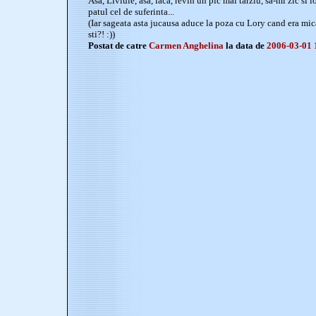
Asa, Liviule, asa, iaca, revin un pic mai tarziu, sa-mi zic si i
patul cel de suferinta...
(Iar sageata asta jucausa aduce la poza cu Lory cand era mica 
sti?! :))
Postat de catre
Carmen Anghelina
la data de
2006-03-01 