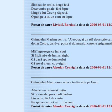
Slobozi de-acolo, dragă fată
Doar vorbe goale, fără fapte,
Lîngă a lui Covrig săgeată,
O pun pe-a ta, un corn cu lapte.
Postat de catre
Liviu S. Bordas
la data de
2006-03-01 12:
Ghimpelui Madam pentru: "Aleodor, ai un stil de-a scrie catr
domn Corbu, candva, posta si dumnealui catrene epigramatice
Mă îngrozeşte ce îmi spui
Şi frică mi-e de human right
Că dacă spune dumnealui
Că are el vreun copyright!
Postat de catre
Aleodor Covrig
la data de
2006-03-01 12:
Ghimpelui Adam care-l aduce in discutie pe Graur
Adame te-ai spurcat puţin
Si te cam dai prea mult Sadam
Dar acu-ţi fără de venin
Ne spune cum că eşti…madam.
Postat de catre
Aleodor Covrig
la data de
2006-03-01 12: