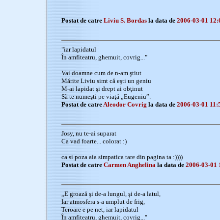
Postat de catre
Liviu S. Bordas
la data de
2006-03-01 12:
"iar lapidatul
În amfiteatru, ghemuit, covrig..."
Vai doamne cum de n-am ştiut
Mărite Liviu simt că eşti un geniu
M-ai lapidat şi drept ai obţinut
Să te numeşti pe viaţă „Eugeniu”.
Postat de catre
Aleodor Covrig
la data de
2006-03-01 11:
Josy, nu te-ai suparat
Ca vad foarte... colorat :)
ca si poza aia simpatica tare din pagina ta :))))
Postat de catre
Carmen Anghelina
la data de
2006-03-01 
,,E groază şi de-a lungul, şi de-a latul,
Iar atmosfera s-a umplut de frig,
Teroare e pe net, iar lapidatul
În amfiteatru, ghemuit, covrig...''