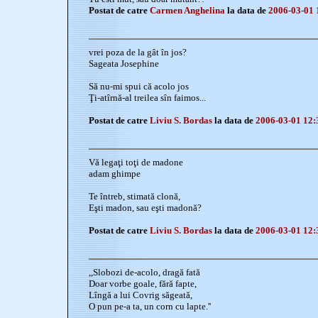
Postat de catre
Carmen Anghelina
la data de
2006-03-01 
vrei poza de la gât în jos?
Sageata Josephine
Să nu-mi spui că acolo jos
Ţi-atîrnă-al treilea sîn faimos...
Postat de catre
Liviu S. Bordas
la data de
2006-03-01 12:
Vă legaţi toţi de madone
adam ghimpe
Te întreb, stimată clonă,
Eşti madon, sau eşti madonă?
Postat de catre
Liviu S. Bordas
la data de
2006-03-01 12:
,,Slobozi de-acolo, dragă fată
Doar vorbe goale, fără fapte,
Lîngă a lui Covrig săgeată,
O pun pe-a ta, un corn cu lapte.''