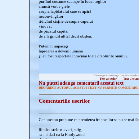
purtînd costume scumpe în locul togilor
aruncă vorbe grele
asupra lapidatului care se apără
neconvingător
ridicînd cărţile deasupra capului
vinovat
de păcatul capital
de a fi gîndit altfel decît obştea.
Putem fi împăcaţi
lapidarea a devenit umană
şi au fost respectate întocmai toate drepturile omului.
Parcurge cronologic textele acestui
Text anterior
Text urmat
Nu puteti adauga comentarii acestui text
DEOARECE AUTORUL ACESTUI TEXT NU PERMITE COMENTARII 
Comentariile userilor
Genuneanu propune ca premierea fruntasilor sa nu se mai faca
fiindca stele n-aveti, strig,
sa-mi dati ca la Hoolywood