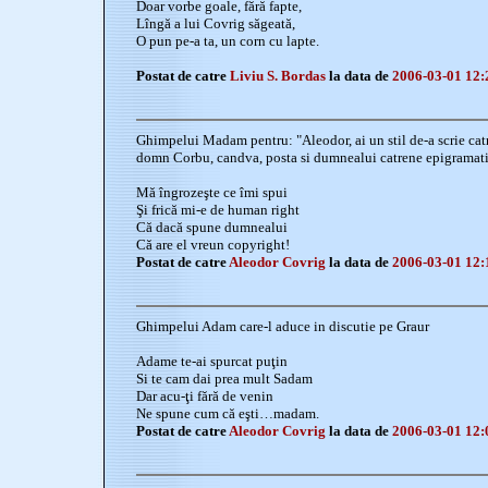
Doar vorbe goale, fără fapte,
Lîngă a lui Covrig săgeată,
O pun pe-a ta, un corn cu lapte.
Postat de catre
Liviu S. Bordas
la data de
2006-03-01 12:
Ghimpelui Madam pentru: "Aleodor, ai un stil de-a scrie catr
domn Corbu, candva, posta si dumnealui catrene epigramatice
Mă îngrozeşte ce îmi spui
Şi frică mi-e de human right
Că dacă spune dumnealui
Că are el vreun copyright!
Postat de catre
Aleodor Covrig
la data de
2006-03-01 12:
Ghimpelui Adam care-l aduce in discutie pe Graur
Adame te-ai spurcat puţin
Si te cam dai prea mult Sadam
Dar acu-ţi fără de venin
Ne spune cum că eşti…madam.
Postat de catre
Aleodor Covrig
la data de
2006-03-01 12: