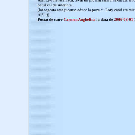
Asa, Liviule, asa, iaca, revin un pic mai tarziu, sa-mi zic si i
patul cel de suferinta...
(Iar sageata asta jucausa aduce la poza cu Lory cand era mica 
sti?! :))
Postat de catre
Carmen Anghelina
la data de
2006-03-01 