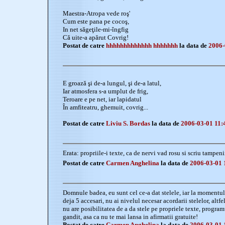
Maestra-Atropa vede roş'
Cum este pana pe cocoş,
In net săgeţile-mi-îngfig
Că uite-a apărut Covrig!
Postat de catre
hhhhhhhhhhhhh hhhhhhh
la data de
2006-
E groază şi de-a lungul, şi de-a latul,
Iar atmosfera s-a umplut de frig,
Teroare e pe net, iar lapidatul
În amfiteatru, ghemuit, covrig...
Postat de catre
Liviu S. Bordas
la data de
2006-03-01 11:
Erata: propriile-i texte, ca de nervi vad rosu si scriu tampenii
Postat de catre
Carmen Anghelina
la data de
2006-03-01 
Domnule badea, eu sunt cel ce-a dat stelele, iar la momentul 
deja 5 accesari, nu ai nivelul necesar acordarii stelelor, altfe
nu are posibilitatea de a da stele pe propriele texte, program
gandit, asa ca nu te mai lansa in afirmatii gratuite!
Postat de catre
Carmen Anghelina
la data de
2006-03-01 