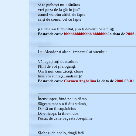
să te grăbeşti nu-i sănătos
vrei poza de la gât în jos?
atunci vorbim altfel, de fapte
ca şi de cornul cel cu lapte
p.s. fata s-o fi revoltat, şi-o fi devenit băiat:)))))
Postat de catre
hhhhhhhhhhhhh hhhhhhh
la data de
2006-
Lui Aleodor si altor " imparati" ai siteului:
Vă legaţi toţi de madone
Plini de voi şi aroganţi,
Om fi noi, cum ziceţi, clone
Însă voi sunteţi...mut(anţ)i!
Postat de catre
Carmen Anghelina
la data de
2006-03-01 
Încuviinţez, fiind pe-un dâmb
Săgeata mea s-o fi dus strâmb,
Dar să nu fii supărăcios
De-e ricoşa, la tine-n dos.
Postat de catre Sageata Josephine
Slobozi de-acolo, dragă fată