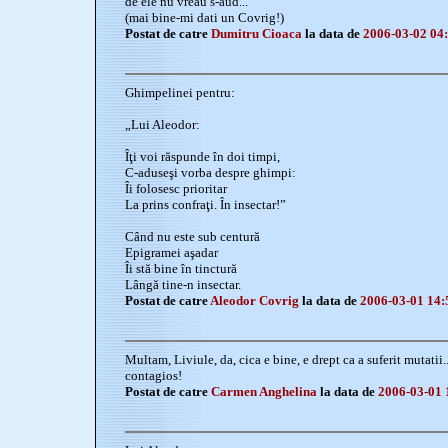
de ele nu vreau s-aud...
(mai bine-mi dati un Covrig!)
Postat de catre
Dumitru Cioaca
la data de
2006-03-02 04
Ghimpelinei pentru:
„Lui Aleodor:
Îţi voi răspunde în doi timpi,
C-aduseşi vorba despre ghimpi:
Îi folosesc prioritar
La prins confraţi. În insectar!”
Când nu este sub centură
Epigramei aşadar
Îi stă bine în tinctură
Lângă tine-n insectar.
Postat de catre
Aleodor Covrig
la data de
2006-03-01 14:
Multam, Liviule, da, cica e bine, e drept ca a suferit mutatii..
contagios!
Postat de catre
Carmen Anghelina
la data de
2006-03-01 