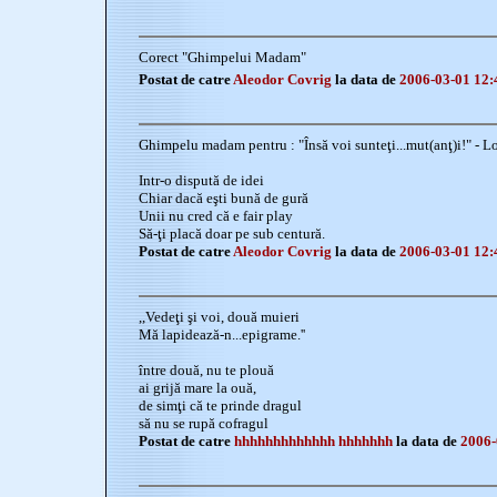
Corect "Ghimpelui Madam"
Postat de catre
Aleodor Covrig
la data de
2006-03-01 12:
Ghimpelu madam pentru : "Însă voi sunteţi...mut(anţ)i!" - L
Intr-o dispută de idei
Chiar dacă eşti bună de gură
Unii nu cred că e fair play
Să-ţi placă doar pe sub centură.
Postat de catre
Aleodor Covrig
la data de
2006-03-01 12:
,,Vedeţi şi voi, două muieri
Mă lapidează-n...epigrame.''
între două, nu te plouă
ai grijă mare la ouă,
de simţi că te prinde dragul
să nu se rupă cofragul
Postat de catre
hhhhhhhhhhhhh hhhhhhh
la data de
2006-