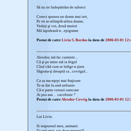
Să nu ne îndepărtăm de subiect
Corect spunea un domn mai ieri,
Pe sit se-ntîmplă-atîtea drame,
Vedeţi şi voi, două muieri
Mă lapidează-n...epigrame.
Postat de catre
Liviu S. Bordas
la data de
2006-03-01 12:
Aleodor, mă fac cuminte...
Că şi pe mine mă ia frigul
Cînd văd cum se înfige-n ţinte
Săgeata-ţi dreaptă ca...covrigul...
Ca sa ma-nţepi mai fraţioare
Te-ai dat la astă nebunie
Că-n patru versuri oarecare
Ai pus asa… cacofonie ?
Postat de catre
Aleodor Covrig
la data de
2006-03-01 12:
Lui Liviu:
Si raspunsul meu, sarmant:
Tu esti mut, sau doar mutant?!