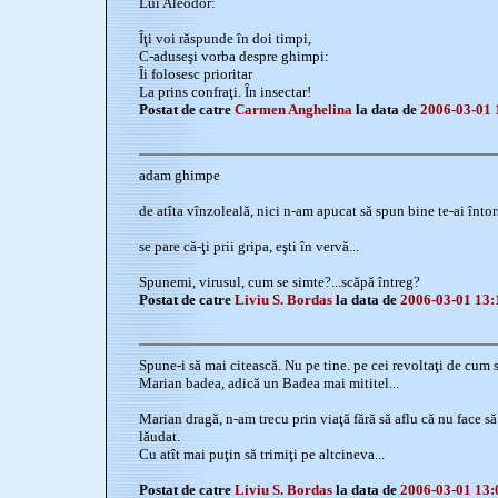
Lui Aleodor:
Îţi voi răspunde în doi timpi,
C-aduseşi vorba despre ghimpi:
Îi folosesc prioritar
La prins confraţi. În insectar!
Postat de catre
Carmen Anghelina
la data de
2006-03-01 
adam ghimpe
de atîta vînzoleală, nici n-am apucat să spun bine te-ai întor
se pare că-ţi prii gripa, eşti în vervă...
Spunemi, virusul, cum se simte?...scăpă întreg?
Postat de catre
Liviu S. Bordas
la data de
2006-03-01 13:
Spune-i să mai citească. Nu pe tine. pe cei revoltaţi de cum se
Marian badea, adică un Badea mai mititel...
Marian dragă, n-am trecu prin viaţă fără să aflu că nu face s
lăudat.
Cu atît mai puţin să trimiţi pe altcineva...
Postat de catre
Liviu S. Bordas
la data de
2006-03-01 13: