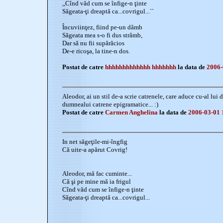
,,Cînd văd cum se înfige-n ţinte
Săgeata-ţi dreaptă ca...covrigul...``
Încuviinţez, fiind pe-un dâmb
Săgeata mea s-o fi dus strâmb,
Dar să nu fii supărăcios
De-e ricoşa, la tine-n dos.
Postat de catre
hhhhhhhhhhhhh hhhhhhh
la data de
2006-
Aleodor, ai un stil de-a scrie catrenele, care aduce cu-al lu
dumnealui catrene epigramatice... :)
Postat de catre
Carmen Anghelina
la data de
2006-03-01 
In net săgeţile-mi-îngfig
Că uite-a apărut Covrig!
Aleodor, mă fac cuminte...
Că şi pe mine mă ia frigul
Cînd văd cum se înfige-n ţinte
Săgeata-ţi dreaptă ca...covrigul...