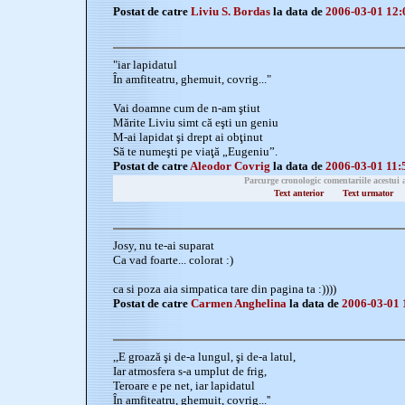
Postat de catre
Liviu S. Bordas
la data de
2006-03-01 12:
"iar lapidatul
În amfiteatru, ghemuit, covrig..."
Vai doamne cum de n-am ştiut
Mărite Liviu simt că eşti un geniu
M-ai lapidat şi drept ai obţinut
Să te numeşti pe viaţă „Eugeniu”.
Postat de catre
Aleodor Covrig
la data de
2006-03-01 11:
Parcurge cronologic comentariile acestui 
Text anterior
Text urmator
Josy, nu te-ai suparat
Ca vad foarte... colorat :)
ca si poza aia simpatica tare din pagina ta :))))
Postat de catre
Carmen Anghelina
la data de
2006-03-01 
,,E groază şi de-a lungul, şi de-a latul,
Iar atmosfera s-a umplut de frig,
Teroare e pe net, iar lapidatul
În amfiteatru, ghemuit, covrig...''