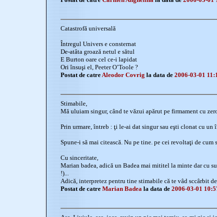
Catastrofă universală
Întregul Univers e consternat
De-atâta groază netul e sătul
E Burton oare cel ce-i lapidat
Ori însuşi el, Peeter O’Toole ?
Postat de catre
Aleodor Covrig
la data de
2006-03-01 11:
Stimabile,
Mă uluiam singur, când te văzui apărut pe firmament cu zero c
Prin urmare, întreb : ţi le-ai dat singur sau eşti clonat cu un î
Spune-i să mai citească. Nu pe tine. pe cei revoltaţi de cum se
Cu sinceritate,
Marian badea, adică un Badea mai mititel la minte dar cu su
!)...
Adică, interpretez pentru tine stimabile că te vâd sccârbit d
Postat de catre
Marian Badea
la data de
2006-03-01 10:5