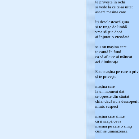
te privește în ochi
și vede la ce te-ai uitat
aseară mașina care
îți descleștează gura
și te trage de limbă
vrea să știe dacă
ai înjurat-o vreodată
sau nu mașina care
te caută în fund
ca să afle ce ai mâncat
azi-dimineața
Este mașina pe care o priv
și te privește
mașina care
la un moment dat
se oprește din căutat
chiar dacă nu a descoperit
nimic suspect
mașina care simte
că îi scapă ceva
mașina pe care o simți
cum se umanizează