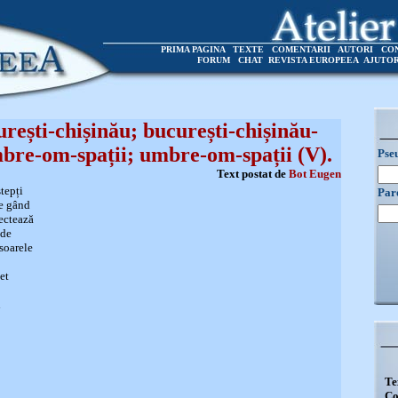
PRIMA PAGINA
TEXTE
COMENTARII
AUTORI
CO
FORUM
CHAT
REVISTA EUROPEEA
AJUTO
rești-chișinău; bucurești-chișinău-
bre-om-spații; umbre-om-spații (V).
Pse
Text postat de
Bot Eugen
ștepți
Par
de gând
iectează
nde
soarele
et
n
Te
Co