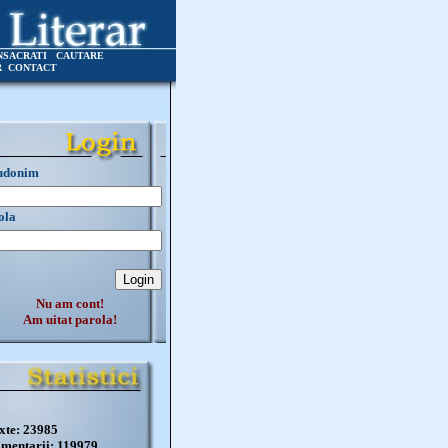
NSACRATI
CAUTARE
R
CONTACT
udonim
ola
Nu am cont!
Am uitat parola!
xte: 23985
mentarii: 119979