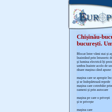
Chișinău-bucu
bucurești. Um
Blocat între vămi stai și a
înaintând prin întuneric 
și lumina electrică îți pro
umbra înainte acolo de u
răsare mașina când apune 
mașina care se apropie înc
și se îndepărtează repede
mașina care cotrobăie pri
oameni și prin autocare
mașina pe care o privești
și te privește
mașina care