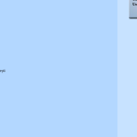
Us
ești