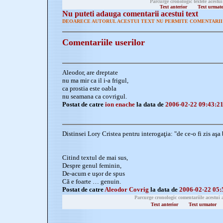
Parcurge cronologic textele acestui
Text anterior
Text urmat
Nu puteti adauga comentarii acestui text
DEOARECE AUTORUL ACESTUI TEXT NU PERMITE COMENTARII 
Comentariile userilor
Aleodor, are dreptate
nu ma mir ca il i-a frigul,
ca prostia este oabla
nu seamana ca covrigul.
Postat de catre
ion enache
la data de
2006-02-22 09:43:2
Distinsei Lory Cristea pentru interogaţia: "de ce-o fi zis aş
Citind textul de mai sus,
Despre genul feminin,
De-acum e uşor de spus
Că e foarte … genuin.
Postat de catre
Aleodor Covrig
la data de
2006-02-22 05:
Parcurge cronologic comentariile acestui 
Text anterior
Text urmator