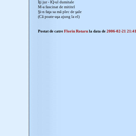
Îţi jur - IQ-ul dumitale
M-a fascinat de mititel
Şi-n faţa sa mă plec de şale
(Că poate-aşa ajung la el)
Postat de catre
Florin Rotaru
la data de
2006-02-21 21:4