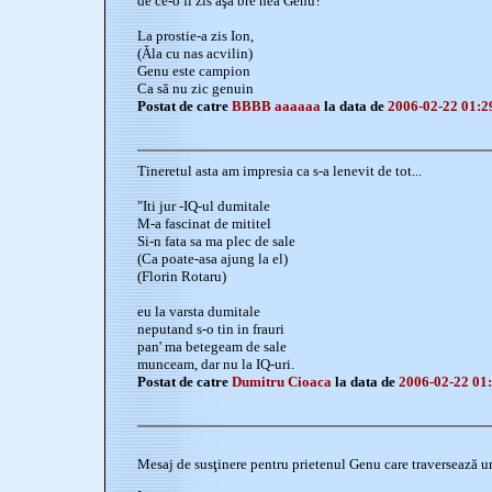
de ce-o fi zis aşa bre nea Genu?
La prostie-a zis Ion,
(Ăla cu nas acvilin)
Genu este campion
Ca să nu zic genuin
Postat de catre
BBBB aaaaaa
la data de
2006-02-22 01:2
Tineretul asta am impresia ca s-a lenevit de tot...
"Iti jur -IQ-ul dumitale
M-a fascinat de mititel
Si-n fata sa ma plec de sale
(Ca poate-asa ajung la el)
(Florin Rotaru)
eu la varsta dumitale
neputand s-o tin in frauri
pan' ma betegeam de sale
munceam, dar nu la IQ-uri.
Postat de catre
Dumitru Cioaca
la data de
2006-02-22 01
Mesaj de susţinere pentru prietenul Genu care traversează u