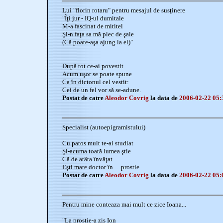
Lui "florin rotaru" pentru mesajul de susţinere
"Îţi jur - IQ-ul dumitale
M-a fascinat de mititel
Şi-n faţa sa mă plec de şale
(Că poate-aşa ajung la el)"
După tot ce-ai povestit
Acum uşor se poate spune
Ca în dictonul cel vestit:
Cei de un fel vor să se-adune.
Postat de catre
Aleodor Covrig
la data de
2006-02-22 05:
Specialist (autoepigramistului)
Cu patos mult te-ai studiat
Şi-acuma toată lumea ştie
Că de atâta învăţat
Eşti mare doctor în …prostie.
Postat de catre
Aleodor Covrig
la data de
2006-02-22 05:
Pentru mine conteaza mai mult ce zice Ioana...
"La prostie-a zis Ion