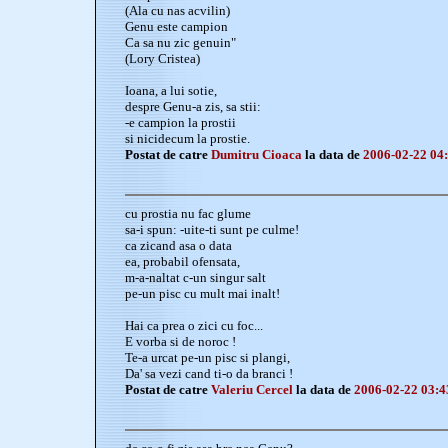
(Ala cu nas acvilin)
Genu este campion
Ca sa nu zic genuin"
(Lory Cristea)
Ioana, a lui sotie,
despre Genu-a zis, sa stii:
-e campion la prostii
si nicidecum la prostie.
Postat de catre
Dumitru Cioaca
la data de
2006-02-22 04
cu prostia nu fac glume
sa-i spun: -uite-ti sunt pe culme!
ca zicand asa o data
ea, probabil ofensata,
m-a-naltat c-un singur salt
pe-un pisc cu mult mai inalt!
Hai ca prea o zici cu foc...
E vorba si de noroc !
Te-a urcat pe-un pisc si plangi,
Da' sa vezi cand ti-o da branci !
Postat de catre
Valeriu Cercel
la data de
2006-02-22 03:4