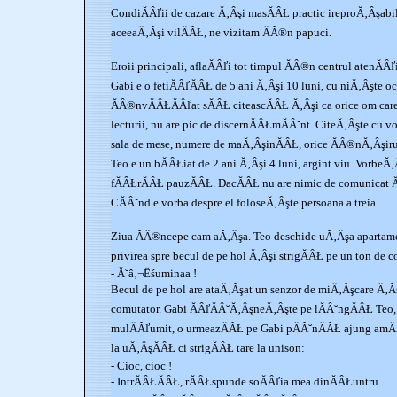
CondiĂÂľii de cazare Ă‚Âşi masĂÂŁ practic ireproĂ‚Âşab
aceeaĂ‚Âşi vilĂÂŁ, ne vizitam ĂÂ®n papuci.
Eroii principali, aflaĂÂľi tot timpul ĂÂ®n centrul atenĂÂľi
Gabi e o fetiĂÂľĂÂŁ de 5 ani Ă‚Âşi 10 luni, cu niĂ‚Âşte oc
ĂÂ®nvĂÂŁĂÂľat sĂÂŁ citeascĂÂŁ Ă‚Âşi ca orice om care
lecturii, nu are pic de discernĂÂŁmĂÂ˘nt. CiteĂ‚Âşte cu vo
sala de mese, numere de maĂ‚ÂşinĂÂŁ, orice ĂÂ®nĂ‚Âşiruir
Teo e un bĂÂŁiat de 2 ani Ă‚Âşi 4 luni, argint viu. VorbeĂ‚Â
fĂÂŁrĂÂŁ pauzĂÂŁ. DacĂÂŁ nu are nimic de comunicat Ă
CĂÂ˘nd e vorba despre el foloseĂ‚Âşte persoana a treia.
Ziua ĂÂ®ncepe cam aĂ‚Âşa. Teo deschide uĂ‚Âşa apartam
privirea spre becul de pe hol Ă‚Âşi strigĂÂŁ pe un ton de
- Ă˘â‚¬Ëśuminaa !
Becul de pe hol are ataĂ‚Âşat un senzor de miĂ‚Âşcare Ă‚Â
comutator. Gabi ĂÂľĂÂ˘Ă‚ÂşneĂ‚Âşte pe lĂÂ˘ngĂÂŁ Teo, 
mulĂÂľumit, o urmeazĂÂŁ pe Gabi pĂÂ˘nĂÂŁ ajung amĂ
la uĂ‚ÂşĂÂŁ ci strigĂÂŁ tare la unison:
- Cioc, cioc !
- IntrĂÂŁĂÂŁ, rĂÂŁspunde soĂÂľia mea dinĂÂŁuntru.