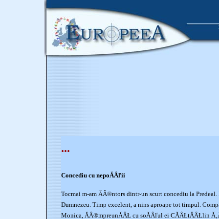
...
Concediu cu nepoĂÂľii
Tocmai m-am ĂÂ®ntors dintr-un scurt concediu la Predeal.
Dumnezeu. Timp excelent, a nins aproape tot timpul. Compa
Monica, ĂÂ®mpreunĂÂŁ cu soĂÂľul ei CĂÂŁtĂÂŁlin Ă‚Âş