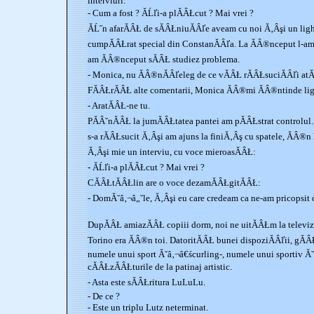
interviuri:
- Cum a fost ? ĂĹľi-a plĂÂŁcut ? Mai vrei ?
ĂĹ˝n afarĂÂŁ de sĂÂŁniuĂÂľe aveam cu noi Ă‚Âşi un lighe
cumpĂÂŁrat special din ConstanĂÂľa. La ĂÂ®nceput l-am
am ĂÂ®nceput sĂÂŁ studiez problema.
- Monica, nu ĂÂ®nĂÂľeleg de ce vĂÂŁ rĂÂŁsuciĂÂľi atĂÂ
FĂÂŁrĂÂŁ alte comentarii, Monica ĂÂ®mi ĂÂ®ntinde li
- AratĂÂŁ-ne tu.
PĂÂ˘nĂÂŁ la jumĂÂŁtatea pantei am pĂÂŁstrat controlul
s-a rĂÂŁsucit Ă‚Âşi am ajuns la finiĂ‚Âş cu spatele, ĂÂ®n
Ă‚Âşi mie un interviu, cu voce mieroasĂÂŁ:
- ĂĹľi-a plĂÂŁcut ? Mai vrei ?
CĂÂŁtĂÂŁlin are o voce dezamĂÂŁgitĂÂŁ:
- DomĂ˘â‚¬â„˘le, Ă‚Âşi eu care credeam ca ne-am pricopsit
DupĂÂŁ amiazĂÂŁ copiii dorm, noi ne uitĂÂŁm la televiz
Torino era ĂÂ®n toi. DatoritĂÂŁ bunei dispoziĂÂľii, gĂ
numele unui sport Ă˘â‚¬â€ścurling-, numele unui sportiv Ă
cĂÂŁzĂÂŁturile de la patinaj artistic.
- Asta este sĂÂŁritura LuLuLu.
- De ce ?
- Este un triplu Lutz neterminat.