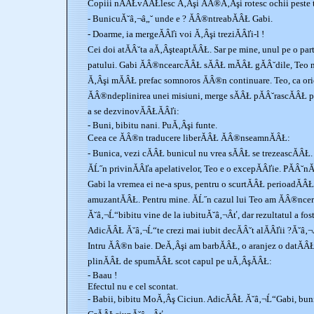
Copiii nĂÂŁvĂÂŁlesc Ă‚Âşi ĂÂ®Ă‚Âşi rotesc ochii peste t
- BunicuĂ˘â‚¬â„˘ unde e ? ĂÂ®ntreabĂÂŁ Gabi.
- Doarme, ia mergeĂÂľi voi Ă‚Âşi treziĂÂľi-l !
Cei doi atĂÂ˘ta aĂ‚ÂşteaptĂÂŁ. Sar pe mine, unul pe o parte
patului. Gabi ĂÂ®ncearcĂÂŁ sĂÂŁ mĂÂŁ gĂÂ˘dile, Teo
Ă‚Âşi mĂÂŁ prefac somnoros ĂÂ®n continuare. Teo, ca ori
ĂÂ®ndeplinirea unei misiuni, merge sĂÂŁ pĂÂ˘rascĂÂŁ pe
a se dezvinovĂÂŁĂÂľi:
- Buni, bibitu nani. PuĂ‚Âşi funte.
Ceea ce ĂÂ®n traducere liberĂÂŁ ĂÂ®nseamnĂÂŁ:
- Bunica, vezi cĂÂŁ bunicul nu vrea sĂÂŁ se trezeascĂÂŁ.
ĂĹ˝n privinĂÂľa apelativelor, Teo e o excepĂÂľie. PĂÂ˘nĂ
Gabi la vremea ei ne-a spus, pentru o scurtĂÂŁ perioadĂÂŁ
amuzantĂÂŁ. Pentru mine. ĂĹ˝n cazul lui Teo am ĂÂ®ncer
Ă˘â‚¬Ĺ“bibitu vine de la iubituĂ˘â‚¬Âť, dar rezultatul a fos
AdicĂÂŁ Ă˘â‚¬Ĺ“te crezi mai iubit decĂÂ˘t alĂÂľii ?Ă˘â‚¬
Intru ĂÂ®n baie. DeĂ‚Âşi am barbĂÂŁ, o aranjez o datĂÂŁ
plinĂÂŁ de spumĂÂŁ scot capul pe uĂ‚ÂşĂÂŁ:
- Baau !
Efectul nu e cel scontat.
- Babii, bibitu MoĂ‚Âş Ciciun. AdicĂÂŁ Ă˘â‚¬Ĺ“Gabi, b