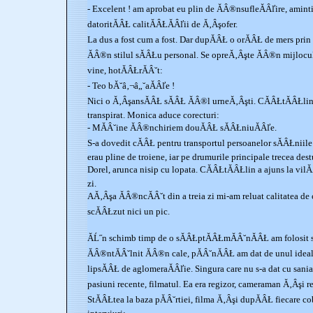
- Excelent ! am aprobat eu plin de ĂÂ®nsufleĂÂľire, amint
datoritĂÂŁ calitĂÂŁĂÂľii de Ă‚Âşofer.
La dus a fost cum a fost. Dar dupĂÂŁ o orĂÂŁ de mers pri
ĂÂ®n stilul sĂÂŁu personal. Se opreĂ‚Âşte ĂÂ®n mijloc
vine, hotĂÂŁrĂÂ˘t:
- Teo bĂ˘â‚¬â„˘aĂÂľe !
Nici o Ă‚ÂşansĂÂŁ sĂÂŁ ĂÂ®l urneĂ‚Âşti. CĂÂŁtĂÂŁlin 
transpirat. Monica aduce corecturi:
- MĂÂ˘ine ĂÂ®nchiriem douĂÂŁ sĂÂŁniuĂÂľe.
S-a dovedit cĂÂŁ pentru transportul persoanelor sĂÂŁniile
erau pline de troiene, iar pe drumurile principale trecea des
Dorel, arunca nisip cu lopata. CĂÂŁtĂÂŁlin a ajuns la vil
zi.
AĂ‚Âşa ĂÂ®ncĂÂ˘t din a treia zi mi-am reluat calitatea de
scĂÂŁzut nici un pic.
ĂĹ˝n schimb timp de o sĂÂŁptĂÂŁmĂÂ˘nĂÂŁ am folosit s
ĂÂ®ntĂÂ˘lnit ĂÂ®n cale, pĂÂ˘nĂÂŁ am dat de unul idea
lipsĂÂŁ de aglomeraĂÂľie. Singura care nu s-a dat cu sania
pasiuni recente, filmatul. Ea era regizor, cameraman Ă‚Âşi 
StĂÂŁtea la baza pĂÂ˘rtiei, filma Ă‚Âşi dupĂÂŁ fiecare c