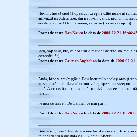
Nu-mi vine să cred ! Popeasco, tu eşti ? Câte nume ai schim
am văzut un Adam nou, dar nu m-am gândit nici un moment c
era dor de tine ! Dar nu numai, ca să nu ţi-o iei în cap :)))
Postat de catre
Dan Norea
la data de
2006-02-21 16:46:4
Iaca, hop si io, bre, ca doar mi-o fost dor de tine, da' mai ales
concediul! :)
Postat de catre
Carmen Anghelina
la data de
2006-02-21 
Anda, bine v-am (re)găsit. Deşi locuim în acelaşi oraş şi une
pe săptămână, de data (din motiv de gripe succesive) nu-mi
lună. Au constituit o adevarată surpriză, de aceea m-am hotă
târziu.
Pe aici ce mai e ? De Carmen ce mai ştii ?
Postat de catre
Dan Norea
la data de
2006-02-21 16:28:0
Bun venit, Dane! Teo, deja a mai facut o cucerire, te rog sa-
in ochi dar m-a dat gata cu "- A ‘ăcit ? Apciuu !"