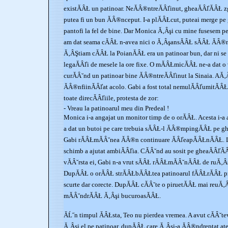
existĂÂŁ un patinoar. NeĂÂ®ntreĂÂľinut, gheaĂÂľĂÂŁ z
putea fi un bun ĂÂ®nceput. I-a plĂÂŁcut, puteai merge pe
pantofi la fel de bine. Dar Monica Ă‚Âşi cu mine fusesem p
am dat seama cĂÂŁ n-avea nici o Ă‚ÂşansĂÂŁ sĂÂŁ ĂÂ®n
Ă‚ÂŞtiam cĂÂŁ la PoianĂÂŁ era un patinoar bun, dar ni s
legaĂÂľi de mesele la ore fixe. O mĂÂŁmicĂÂŁ ne-a dat o
curĂÂ˘nd un patinoar bine ĂÂ®ntreĂÂľinut la Sinaia. AĂ‚
ĂÂ®nfiinĂÂľat acolo. Gabi a fost total nemulĂÂľumitĂÂ
toate direcĂÂľiile, protesta de zor:
- Vreau la patinoarul meu din Predeal !
Monica i-a angajat un monitor timp de o orĂÂŁ. Acesta i-a 
a dat un butoi pe care trebuia sĂÂŁ-l ĂÂ®mpingĂÂŁ pe ghe
Gabi rĂÂŁmĂÂ˘nea ĂÂ®n continuare ĂÂľeapĂÂŁnĂÂŁ. Li
schimb a ajutat ambiĂÂľia. CĂÂ˘nd au sosit pe gheaĂÂľĂÂ
vĂÂ˘rsta ei, Gabi n-a vrut sĂÂŁ rĂÂŁmĂÂ˘nĂÂŁ de ruĂ‚Â
DupĂÂŁ o orĂÂŁ strĂÂŁbĂÂŁtea patinoarul fĂÂŁrĂÂŁ 
scurte dar corecte. DupĂÂŁ cĂÂ˘te o piruetĂÂŁ mai reuĂ‚Â
mĂÂ˘ndrĂÂŁ Ă‚Âşi bucuroasĂÂŁ.
ĂĹ˝n timpul ĂÂŁsta, Teo nu pierdea vremea. A avut cĂÂ˘te
Ă‚Âşi el pe patinoar, dupĂÂŁ care Ă‚Âşi-a ĂÂ®ndreptat at