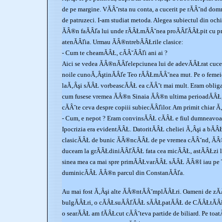
de pe margine. VĂÂ˘rsta nu conta, a cucerit pe rĂÂ˘nd do
de patruzeci. I-am studiat metoda. Alegea subiectul din oc
ĂÂ®n faĂÂľa lui unde rĂÂŁmĂÂ˘nea proĂÂľĂÂŁpit cu pri
atenĂÂľia. Urmau ĂÂ®ntrebĂÂŁrile clasice:
- Cum te cheamĂÂŁ, cĂÂ˘ĂÂľi ani ai ?
Aici se vedea ĂÂ®nĂÂľelepciunea lui de adevĂÂŁrat cucer
noile cunoĂ‚ÂştinĂÂľe Teo rĂÂŁmĂÂ˘nea mut. Pe o femeie
laĂ‚Âşi sĂÂŁ vorbeascĂÂŁ ea cĂÂ˘t mai mult. Eram obliga
cum fusese vremea ĂÂ®n Sinaia ĂÂ®n ultima perioadĂÂŁ, 
cĂÂ˘te ceva despre copiii subiecĂÂľilor. Am primit chiar 
- Cum, e nepot ? Eram convinsĂÂŁ cĂÂŁ e fiul dumneavoa
Ipocrizia era evidentĂÂŁ. DatoritĂÂŁ cheliei Ă‚Âşi a bĂ
clasicĂÂŁ de bunic ĂÂ®ncĂÂŁ de pe vremea cĂÂ˘nd, ĂÂ®
duceam la grĂÂŁdiniĂÂľĂÂŁ fata cea micĂÂŁ, astĂÂŁzi
sinea mea ca mai spre primĂÂŁvarĂÂŁ sĂÂŁ ĂÂ®l iau pe 
duminicĂÂŁ ĂÂ®n parcul din ConstanĂÂľa.
Au mai fost Ă‚Âşi alte ĂÂ®ntĂÂ˘mplĂÂŁri. Oameni de zĂ
bulgĂÂŁri, o cĂÂŁsuĂÂľĂÂŁ sĂÂŁpatĂÂŁ de CĂÂŁtĂÂŁl
o searĂÂŁ am fĂÂŁcut cĂÂ˘teva partide de biliard. Pe toa