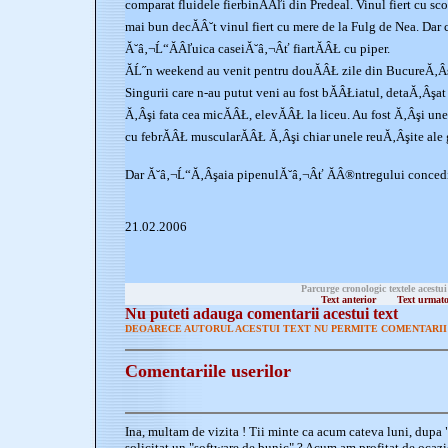
comparat fluidele fierbinĂÂľi din Predeal. Vinul fiert cu s
mai bun decĂÂ˘t vinul fiert cu mere de la Fulg de Nea. Dar
Ă˘â‚¬Ĺ“ĂÂľuica caseiĂ˘â‚¬Âť fiartĂÂŁ cu piper.
ĂĹ˝n weekend au venit pentru douĂÂŁ zile din BucureĂ‚Âşt
Singurii care n-au putut veni au fost bĂÂŁiatul, detaĂ‚Âş
Ă‚Âşi fata cea micĂÂŁ, elevĂÂŁ la liceu. Au fost Ă‚Âşi un
cu febrĂÂŁ muscularĂÂŁ Ă‚Âşi chiar unele reuĂ‚Âşite ale 
Dar Ă˘â‚¬Ĺ“Ă‚Âşaia pipenulĂ˘â‚¬Âť ĂÂ®ntregului concediu
21.02.2006
Parcurge cronologic textele acestui
Text anterior
Text urmat
Nu puteti adauga comentarii acestui text
DEOARECE AUTORUL ACESTUI TEXT NU PERMITE COMENTARII 
Comentariile userilor
Ina, multam de vizita ! Tii minte ca acum cateva luni, dupa
solicitat un "software de bunic" ? Acum am profitat de ocazie