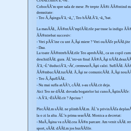
CrĂÂŁciunĂ˘â‚¬Âť.
CoborĂÂ˘m spre sala de mese. Pe trepte ĂÂ®i ĂÂ®ntind mĂ
demnitate:
- Teo Ă‚ÂşinguĂ˘â‚¬â„˘, Teo bĂÂŁĂ˘â‚¬â„˘bat.
La masĂÂŁ, ĂÂ®ntĂÂ˘mplĂÂŁrile par trase la indigo ĂÂ
ĂÂ®ntrebat succesiv:
- Vrei pĂÂ˘ine cu unt Ă‚Âşi miere ? Vrei ouĂÂľe prĂÂŁjite
- Daa.
La toate ĂÂ®ntrebĂÂŁrile Teo aprobĂÂŁ, ca un copil cumi
deschidĂÂŁ gura. ĂĹ˝ntr-un final ĂÂ®Ă‚Âşi trĂÂŁdeazĂÂ
Ă˘â‚¬Ĺ“duduciĂ˘â‚¬Âť, cremwurĂ‚Âşti calzi. SuflĂÂŁ ĂÂ®
ĂÂ®mbucĂÂŁturĂÂŁ Ă‚Âşi ne comunicĂÂŁ Ă‚Âşi nouĂ
- Teo Ă‚ÂşuflĂÂŁ.
- Nu mai sufla atĂÂ˘t, cĂÂŁ s-au rĂÂŁcit deja.
Aici Teo ne dĂÂŁ dovada bogatelor lui cunoĂ‚ÂştinĂÂľe:
- A Ă˘â‚¬ËśĂÂŁcit ? Apciuu !
PlecĂÂŁm sĂÂŁ ne plimbĂÂŁm. ĂĹ˝n privinĂÂľa deplasĂÂŁ
la o zi la alta. ĂĹ˝n prima searĂÂŁ Monica a decretat:
- MaĂ‚Âşina va zĂÂŁcea ĂÂ®n parcare. Am venit sĂÂŁ res
sport, sĂÂŁ dĂÂŁm jos burĂÂľile.