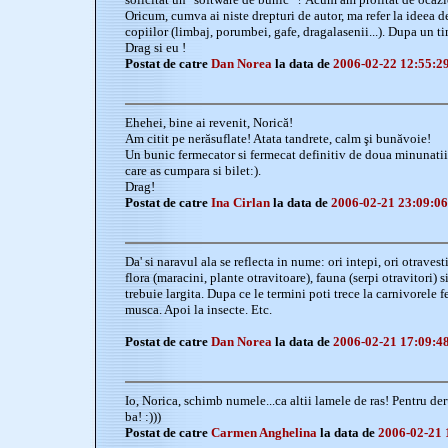
Oricum, cumva ai niste drepturi de autor, ma refer la ideea de
copiilor (limbaj, porumbei, gafe, dragalasenii...). Dupa un tim
Drag si eu !
Postat de catre
Dan Norea
la data de
2006-02-22 12:55:2
Ehehei, bine ai revenit, Norică!
Am citit pe nerăsuflate! Atata tandrete, calm şi bunăvoie!
Un bunic fermecator si fermecat definitiv de doua minunatii
care as cumpara si bilet:).
Drag!
Postat de catre
Ina Cirlan
la data de
2006-02-21 23:09:06
Da' si naravul ala se reflecta in nume: ori intepi, ori otravest
flora (maracini, plante otravitoare), fauna (serpi otravitori) s
trebuie largita. Dupa ce le termini poti trece la carnivorele f
musca. Apoi la insecte. Etc.
Postat de catre
Dan Norea
la data de
2006-02-21 17:09:4
Io, Norica, schimb numele...ca altii lamele de ras! Pentru de
ba! :)))
Postat de catre
Carmen Anghelina
la data de
2006-02-21 