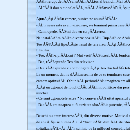
ĂÂ®ntrerupt de rĂÂ˘sul sĂÂŁnĂÂŁtos al bunicii. Mai tĂÂ
- ĂĹ˝ĂÂľi dau o ciocolatĂÂŁ, mĂÂŁ ĂÂ®nveĂÂľi Ă‚Âşi p
AjunĂ‚Âşi ĂÂ®n camere, bunica ne anunĂÂľĂÂŁ:
- ĂĹ˝n seara asta avem vizionare, s-a terminat prima casetĂ
- Cam repede, ĂÂ®mi dau eu cu pĂÂŁrerea.
Ne instalĂÂŁm ĂÂ®n diverse poziĂÂľii. DupĂÂŁ ce ĂÂ
Teo ĂÂ®Ă‚Âşi lipeĂ‚Âşte nasul de televizor Ă‚Âşi ĂÂ®nce
filmului.
- Teo, ĂÂľi-a plĂÂŁcut ? Mai vrei? ĂÂ®ntreabĂÂŁ bunica 
- Daa, rĂÂŁspunde Teo din televizor.
- Daa, rĂÂŁspunde cu convingere Ă‚Âşi Teo din faĂÂľa tel
La un moment dat ne dĂÂŁm seama de ce se terminase caset
camera aprinsĂÂŁ. O bunĂÂŁ perioadĂÂŁ imaginea era alb
Ă‚Âşi un zgomot de fond. CĂÂŁtĂÂŁlin, politicos dar pers
urechea:
- Ce sunt zgomotele astea ? Nu cumva aĂÂľi uitat aparatul 
- DacĂÂŁ era noaptea ai fi auzit un sforĂÂŁit puternic, rĂ
De schi nu eram interesaĂÂľi, din diverse motive. Motivu
de ani Ă‚Âşi se numea Ă˘â‚¬Ĺ“fracturĂÂŁ dublĂÂŁ de tibie
spitalizareĂ˘â‚¬Âť. ĂĹ˝n schimb pe la mijlocul concediul