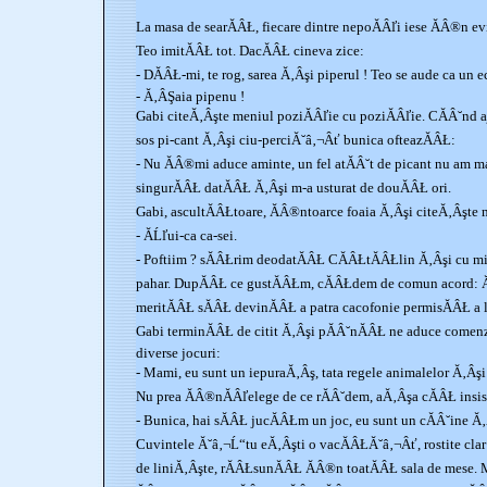
La masa de searĂÂŁ, fiecare dintre nepoĂÂľi iese ĂÂ®n e
Teo imitĂÂŁ tot. DacĂÂŁ cineva zice:
- DĂÂŁ-mi, te rog, sarea Ă‚Âşi piperul ! Teo se aude ca un e
- Ă‚ÂŞaia pipenu !
Gabi citeĂ‚Âşte meniul poziĂÂľie cu poziĂÂľie. CĂÂ˘nd a
sos pi-cant Ă‚Âşi ciu-perciĂ˘â‚¬Âť bunica ofteazĂÂŁ:
- Nu ĂÂ®mi aduce aminte, un fel atĂÂ˘t de picant nu am m
singurĂÂŁ datĂÂŁ Ă‚Âşi m-a usturat de douĂÂŁ ori.
Gabi, ascultĂÂŁtoare, ĂÂ®ntoarce foaia Ă‚Âşi citeĂ‚Âşte 
- ĂĹľui-ca ca-sei.
- Poftiim ? sĂÂŁrim deodatĂÂŁ CĂÂŁtĂÂŁlin Ă‚Âşi cu 
pahar. DupĂÂŁ ce gustĂÂŁm, cĂÂŁdem de comun acord: 
meritĂÂŁ sĂÂŁ devinĂÂŁ a patra cacofonie permisĂÂŁ a 
Gabi terminĂÂŁ de citit Ă‚Âşi pĂÂ˘nĂÂŁ ne aduce comen
diverse jocuri:
- Mami, eu sunt un iepuraĂ‚Âş, tata regele animalelor Ă‚Âş
Nu prea ĂÂ®nĂÂľelege de ce rĂÂ˘dem, aĂ‚Âşa cĂÂŁ insis
- Bunica, hai sĂÂŁ jucĂÂŁm un joc, eu sunt un cĂÂ˘ine Ă‚
Cuvintele Ă˘â‚¬Ĺ“tu eĂ‚Âşti o vacĂÂŁĂ˘â‚¬Âť, rostite clar
de liniĂ‚Âşte, rĂÂŁsunĂÂŁ ĂÂ®n toatĂÂŁ sala de mese.