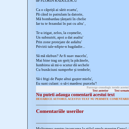
de FLORIN RADULESCU
Ca o căpriță ai sărit ecartu',
Pă când io patrulam la datorie,
Mă bombardau țânțarii în chelie
Iar tu te fezandai în pat cu altu' ,
Te-a irigat, zelos, la coșmelie,
Un subnutrit, apoi a dat asaltu'
Prin zone protejate de asfaltu'
Privirii tale-nfipte-n bagdadie...
Să mă răzbun? Ar fi suav macelu',
Mai bine trag un șpriț la păcănele,
Iumbirea să mi-o scutur dă sechele
Cu bunăciuni sumperbe și tembele;
Să-i frigi de Paște altui gușter mielu',
Eu sunt culant: o să-i mardesc purcelu'!
Parcurge cronologic textele acestui
Text anterior
Text urmat
Nu puteti adauga comentarii acestui text
DEOARECE AUTORUL ACESTUI TEXT NU PERMITE COMENTARII 
Comentariile userilor
Multumesc pentru incercarea la stilul smuls,maestre Genu! :