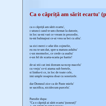
Ca o căpriță am sărit ecartu' (
ca o căpriță am sărit ecartu',
c-atunci cand te-am chemat la datorie,
in loc sa-mi vari ce vream in prozodie,
tu-mi balmajeai ce-ai vrea sa bei cu altu'.
sa zici merci c-afar din cojmelie,
eu nu te-am dat, spre-a matura asfaltu'
c-un mormoloc, ce crede ca asaltu'
e-un fel de scarta-scarta pe hartie!
de-ai stii cat imi doream sa-ncep macelu'
cu vreju' ce-ti atarna sub bretele,
si limba-ti ce, in loc de toate cele,
imi umple noaptea doar cu sonetzele.
dar Domnul zice ca de Paste mielu'
se sacrifica, nicidecum purcelu'.
Parodie dupa:
"Ca o căpriță ai sărit ecartu' (soneat)"