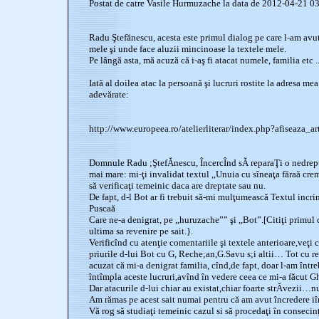
Postat de catre Vasile Hurmuzache la data de 2012-04-21 0
Radu Ştefănescu, acesta este primul dialog pe care l-am avut
mele şi unde face aluzii mincinoase la textele mele.
Pe lângă asta, mă acuză că i-aş fi atacat numele, familia etc ..
Iată al doilea atac la persoană şi lucruri rostite la adresa me
adevărate:
http://www.europeea.ro/atelierliterar/index.php?afiseaza_
Domnule Radu ;ŞtefĂnescu, ÎncercÎnd sĂ reparaŢi o nedrepta
mai mare: mi-ţi invalidat textul ,,Unuia cu sîneaţa făraă crem
să verificaţi temeinic daca are dreptate sau nu.
De fapt, d-l Bot ar fi trebuit să-mi mulţumească Textul incrim
Puscaă
Care ne-a denigrat, pe ,,huruzache”” şi ,,Bot”.[Citiţi primul 
ultima sa revenire pe sait.}.
Verificînd cu atenţie comentariile şi textele anterioare,veţi 
priurile d-lui Bot cu G, Reche;an,G.Savu s;i altii… Tot cu rea
acuzat că mi-a denigrat familia, cînd,de fapt, doar l-am între
întîmpla aceste lucruri,avînd în vedere ceea ce mi-a făcut 
Dar atacurile d-lui chiar au existat,chiar foarte strĂvezii…nu
Am rămas pe acest sait numai pentru că am avut încredere iîn
Vă rog să studiaţi temeinic cazul si să procedaţi în consecin