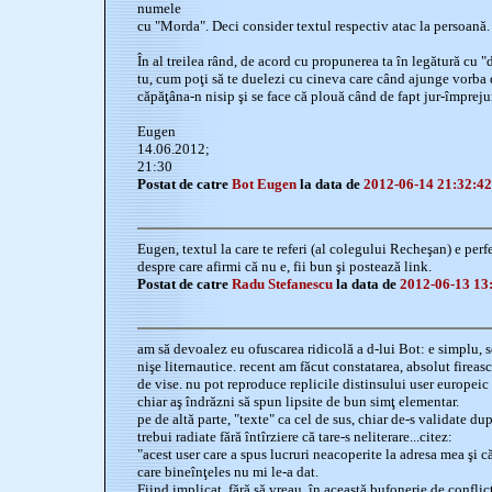
numele
cu "Morda". Deci consider textul respectiv atac la persoană.
În al treilea rând, de acord cu propunerea ta în legătură cu 
tu, cum poţi să te duelezi cu cineva care când ajunge vorba d
căpăţâna-n nisip şi se face că plouă când de fapt jur-împreju
Eugen
14.06.2012;
21:30
Postat de catre
Bot Eugen
la data de
2012-06-14 21:32:42
Eugen, textul la care te referi (al colegului Recheşan) e perfe
despre care afirmi că nu e, fii bun şi postează link.
Postat de catre
Radu Stefanescu
la data de
2012-06-13 13
am să devoalez eu ofuscarea ridicolă a d-lui Bot: e simplu, se
nişe liternautice. recent am făcut constatarea, absolut firea
de vise. nu pot reproduce replicile distinsului user europeic 
chiar aş îndrăzni să spun lipsite de bun simţ elementar.
pe de altă parte, "texte" ca cel de sus, chiar de-s validate dup
trebui radiate fără întîrziere că tare-s neliterare...citez:
"acest user care a spus lucruri neacoperite la adresa mea şi că
care bineînţeles nu mi le-a dat.
Fiind implicat, fără să vreau, în această bufonerie de conflict