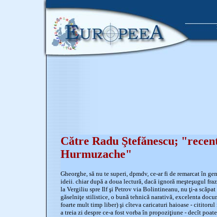
Către Radu Ştefănescu; "recent
Hurmuzache"
Gheorghe, să nu te superi, dpmdv, ce-ar fi de remarcat în genul
ideii. chiar după a doua lectură, dacă ignoră meşteşugul frază
la Vergiliu spre Ilf şi Petrov via Bolintineanu, nu ţi-a scăpa
găselniţe stilistice, o bună tehnică narativă, excelenta docu
foarte mult timp liber) şi cîteva caricaturi haioase - cititorul
a treia zi despre ce-a fost vorba în propoziţiune - decît poate