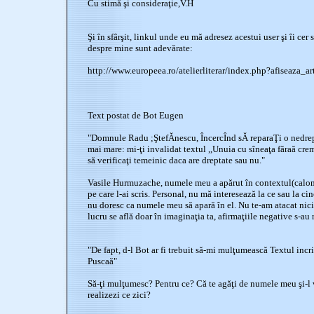
Cu stimă şi consideraţie,V.H
Şi în sfârşit, linkul unde eu mă adresez acestui user şi îi cer
despre mine sunt adevărate:
http://www.europeea.ro/atelierliterar/index.php?afiseaza_
Text postat de Bot Eugen
"Domnule Radu ;ŞtefĂnescu, ÎncercÎnd sĂ reparaŢi o nedrept
mai mare: mi-ţi invalidat textul ,,Unuia cu sîneaţa făraă crem
să verificaţi temeinic daca are dreptate sau nu."
Vasile Hurmuzache, numele meu a apărut în contextul(calomn
pe care l-ai scris. Personal, nu mă interesează la ce sau la cine
nu doresc ca numele meu să apară în el. Nu te-am atacat nicio
lucru se află doar în imaginaţia ta, afirmaţiile negative s-au re
"De fapt, d-l Bot ar fi trebuit să-mi mulţumească Textul incri
Puscaă"
Să-ţi mulţumesc? Pentru ce? Că te agăţi de numele meu şi-l 
realizezi ce zici?