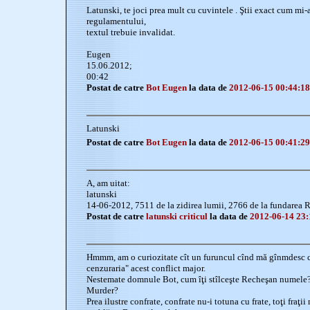
Latunski, te joci prea mult cu cuvintele . Ştii exact cum mi
regulamentului,
textul trebuie invalidat.
Eugen
15.06.2012;
00:42
Postat de catre
Bot Eugen
la data de
2012-06-15 00:44:18
Latunski
Postat de catre
Bot Eugen
la data de
2012-06-15 00:41:29
A, am uitat:
latunski
14-06-2012, 7511 de la zidirea lumii, 2766 de la fundarea 
Postat de catre
latunski criticul
la data de
2012-06-14 23:
Hmmm, am o curiozitate cît un furuncul cînd mă gînmdesc c
cenzuraria" acest conflict major.
Nestemate domnule Bot, cum îţi stîlceşte Recheşan numele? 
Murder?
Prea ilustre confrate, confrate nu-i totuna cu frate, toţi fraţi