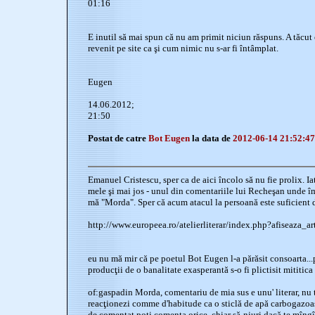
01:16
E inutil să mai spun că nu am primit niciun răspuns. A tăcut
revenit pe site ca şi cum nimic nu s-ar fi întâmplat.
Eugen
14.06.2012;
21:50
Postat de catre
Bot Eugen
la data de
2012-06-14 21:52:47
Emanuel Cristescu, sper ca de aici încolo să nu fie prolix. Ia
mele şi mai jos - unul din comentariile lui Recheşan unde î
mă "Morda". Sper că acum atacul la persoană este suficient d
http://www.europeea.ro/atelierliterar/index.php?afiseaza_
eu nu mă mir că pe poetul Bot Eugen l-a părăsit consoarta.
producţii de o banalitate exasperantă s-o fi plictisit mititica
of:gaspadin Morda, comentariu de mia sus e unu' literar, nu tr
reacţionezi comme d'habitude ca o sticlă de apă carbogazoas
de comentat poţi comenta orice, chiar să-njuri dacă te mîngî