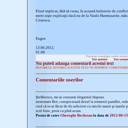
Fiind implicat, fără să vreau, în această bufonerie de conflict
merit nişte explicaţii dacă nu de la Vasile Hurmuzache, măca
Cristescu.
Eugen
13.06.2012;
01:00
Parcurge cronologic textele acestui
Text anterior
Text urmat
Nu puteti adauga comentarii acestui text
DEOARECE AUTORUL ACESTUI TEXT NU PERMITE COMENTARII 
Comentariile userilor
Ştefănescu, mi-ai cenzurat elegantul răspuns.
nestemate Bot, conspectează dexul la termenii:pamflet, orda
cred că te-ai făcut de rîs suficient cu micile manii şi marile p
scrii bine, prost ca pînă acum.
Postat de catre
Gheorghe Rechesan
la data de
2012-06-15