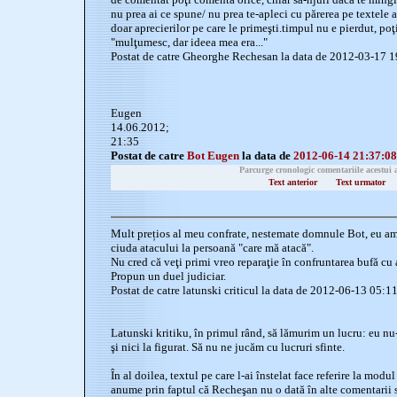
nu prea ai ce spune/ nu prea te-apleci cu părerea pe textele a
doar aprecierilor pe care le primeşti.timpul nu e pierdut, poţ
"mulţumesc, dar ideea mea era..."
Postat de catre Gheorghe Rechesan la data de 2012-03-17 
Eugen
14.06.2012;
21:35
Postat de catre
Bot Eugen
la data de
2012-06-14 21:37:08
Parcurge cronologic comentariile acestui 
Text anterior
Text urmator
Mult prețios al meu confrate, nestemate domnule Bot, eu am
ciuda atacului la persoană "care mă atacă".
Nu cred că veţi primi vreo reparaţie în confruntarea bufă cu 
Propun un duel judiciar.
Postat de catre latunski criticul la data de 2012-06-13 05:1
Latunski kritiku, în primul rând, să lămurim un lucru: eu nu-ţ
şi nici la figurat. Să nu ne jucăm cu lucruri sfinte.
În al doilea, textul pe care l-ai înstelat face referire la mod
anume prin faptul că Recheşan nu o dată în alte comentarii s