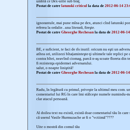
umblă ce Dex-urile sub braţ.
Postat de catre
latunski criticul
la data de
2012-06-14 23:
ignorantule, mai pune mîna pe dex, atunci cînd latunski po
referea la ordalie...una literară, fireşte.
Postat de catre
Gheorghe Rechesan
la data de
2012-06-14
BE, e suficient, te faci de rîs inutil. oricum nu eşti un adver
atîtea ori, utilizezi bîta(aminteşte-ţi ultimele tale replici pe 
contra bîtei, neavînd ciomag, parcă n-aş scoate floreta din tea
fi rezistenţa epidermei adversarului.
salut, o noapte liniştită!
Postat de catre
Gheorghe Rechesan
la data de
2012-06-14
Radu, în legătură cu primul, priveşte la ultimul meu com. un
comentariul lui RG în care îmi stâlceşte numele numindu-mă
clar atacul persoană.
Al doilea text nu există, există doar comentariul tău în care 
că userul Vasile Hurmuzache ar fi o "vctiimă"????
Uite o mostră din comul tău