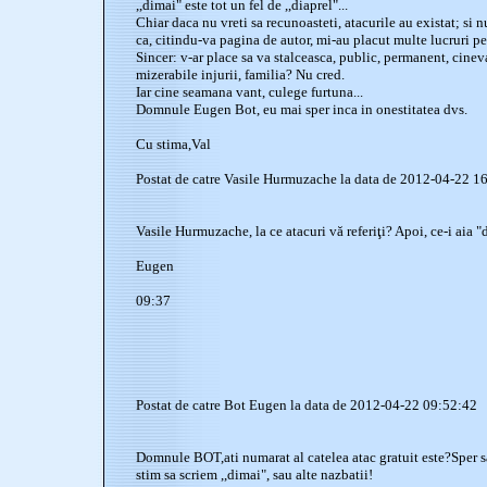
,,dimai" este tot un fel de ,,diaprel"...
Chiar daca nu vreti sa recunoasteti, atacurile au existat; si
ca, citindu-va pagina de autor, mi-au placut multe lucruri pe
Sincer: v-ar place sa va stalceasca, public, permanent, cine
mizerabile injurii, familia? Nu cred.
Iar cine seamana vant, culege furtuna...
Domnule Eugen Bot, eu mai sper inca in onestitatea dvs.
Cu stima,Val
Postat de catre Vasile Hurmuzache la data de 2012-04-22 1
Vasile Hurmuzache, la ce atacuri vă referiţi? Apoi, ce-i aia "
Eugen
09:37
Postat de catre Bot Eugen la data de 2012-04-22 09:52:42
Domnule BOT,ati numarat al catelea atac gratuit este?Sper s
stim sa scriem ,,dimai", sau alte nazbatii!