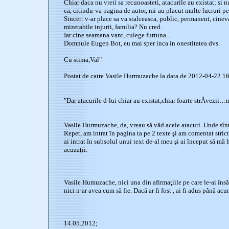
Chiar daca nu vreti sa recunoasteti, atacurile au existat; si
ca, citindu-va pagina de autor, mi-au placut multe lucruri pe
Sincer: v-ar place sa va stalceasca, public, permanent, cine
mizerabile injurii, familia? Nu cred.
Iar cine seamana vant, culege furtuna...
Domnule Eugen Bot, eu mai sper inca in onestitatea dvs.
Cu stima,Val"
Postat de catre Vasile Hurmuzache la data de 2012-04-22 1
"Dar atacurile d-lui chiar au existat,chiar foarte strĂvezii…n
Vasile Hurmuzache, da, vreau să văd acele atacuri. Unde sîn
Repet, am intrat în pagina ta pe 2 texte şi am comentat stric
ai intrat în subsolul unui text de-al meu şi ai început să mă h
acuzaţii.
Vasile Humuzache, nici una din afirmaţiile pe care le-ai însă
nici n-ar avea cum să fie. Dacă ar fi fost , ai fi adus până ac
14.05.2012;