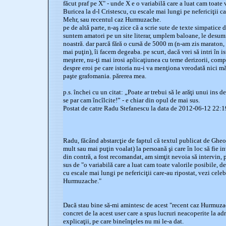
făcut praf pe X" - unde X e o variabilă care a luat cam toate 
Buricea la d-l Cristescu, cu escale mai lungi pe nefericiţii ca
Mehr, sau recentul caz Hurmuzache.
pe de altă parte, n-aş zice că a scrie sute de texte simpatice 
suntem amatori pe un site literar, umplem baloane, le desumf
noastră. dar parcă fără o cursă de 5000 m (n-am zis maraton, 
mai puţin), îi facem degeaba. pe scurt, dacă vrei să intri în i
meştere, nu-ţi mai irosi aplicaţiunea cu teme derizorii, compi
despre eroi pe care istoria nu-i va menţiona vreodată nici măc
paşte grafomania. părerea mea.
p.s. închei cu un citat: „Poate ar trebui să le arăţi unui ins de
se par cam încîlcite!” - e chiar din opul de mai sus.
Postat de catre Radu Stefanescu la data de 2012-06-12 22:
Radu, făcând abstarcţie de faptul că textul publicat de Ghe
mult sau mai puţin voalat) la persoană şi care în loc să fie
din contră, a fost recomandat, am simţit nevoia să intervin, 
sus de "o variabilă care a luat cam toate valorile posibile, d
cu escale mai lungi pe nefericiţii care-au ripostat, vezi cele
Hurmuzache."
Dacă stau bine să-mi amintesc de acest "recent caz Hurmuza
concret de la acest user care a spus lucruri neacoperite la ad
explicaţii, pe care bineînţeles nu mi le-a dat.