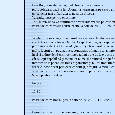
D-le Bot,lucru elementar,cind cineva ti se adreseaza
protocolar,raspunzi la fel ,Aroganta nemasurata pe care o af
un caracter mai dificil,,,ca sa nu spun altceva..
Va multumesc pentru onestitate.
Totusi,trebuie sa va multumesc prntru informatile pe care mi l
Postat de catre Vasile Hurmuzache la data de 2012-04-25 0
Vasile Hurmuzache, comentariul tău are ceva din disperarea
crezi că are timp cineva să-şi bată capul cu tine, eşti rupt de r
problema ta dacă, citindu-mă, ţi-ai simţit lezat eu-l bombastic
multe lucruri din pagina mea, contrazice afirmaţia ta anterio
În altă ordine de idei, sinceritatea ta îmi pute de la o poştă a 
cât nu eşti capabil să-ţi asumi un nume şi o sumară biografie.
întoarce-te la poezelele tale epigonistice şi nu-mi irosi tim
Nu te cunosc decât prin ceea ce scrii şi, desigur, la modul ce
scrii atât de prost încât uneori îmi lasă impresia că o faci cu
Scuze pentru onestitate.
Eugen
19:30
Postat de catre Bot Eugen la data de 2012-04-24 19:30:41
Domnule Eugen Bot, nu am vrut, nu vreau si nu caut raca ni