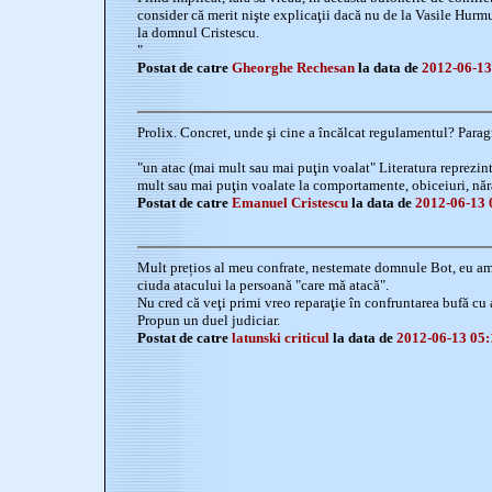
consider că merit nişte explicaţii dacă nu de la Vasile Hurm
la domnul Cristescu.
"
Postat de catre
Gheorghe Rechesan
la data de
2012-06-13
Prolix. Concret, unde şi cine a încălcat regulamentul? Paragr
"un atac (mai mult sau mai puţin voalat" Literatura reprezintă
mult sau mai puţin voalate la comportamente, obiceiuri, năra
Postat de catre
Emanuel Cristescu
la data de
2012-06-13 
Mult prețios al meu confrate, nestemate domnule Bot, eu am
ciuda atacului la persoană "care mă atacă".
Nu cred că veţi primi vreo reparaţie în confruntarea bufă cu 
Propun un duel judiciar.
Postat de catre
latunski criticul
la data de
2012-06-13 05: