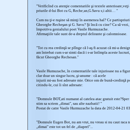
"Verificînd cu atenţie comentariile şi textele anterioare,veţi
priurile d-lui Bot cu G, Reche;an,G.Savu s;i altii… "
Cum nu ţi-e ruşine să minţi în asemenea hal? Ce partispriuri
Gheorghe Recheşan şi G. Savu? Şi încă cu cine? Ca să vezi,
împotriva genialului poet Vasile Hurmuzache.
Afirmaţiile tale sunt de-a dreptul delirante şi calomnioase.
"Tot cu rea credinţă se plînge că l-aş fi acuzat că mi-a denigra
am întrebat cum s-ar simti dacă i s-ar întîmpla aceste lucrur
făcut Gheorghe Rechesan."
Vasile Humuzache, în comentariile tale injurioase nu a figur
clar doar un singur lucru, şi-anume : că acele
injurii mi-au fost adresate mie. Orice om de bună-credinţă p
citindu-le, cui îi sînt adresate:
"Domnule BOT,ati numarat al catelea atac gratuit este?Sper 
stim sa scriem ,,dimai", sau alte nazbatii! "
Postat de catre Vasile Hurmuzache la data de 2012-04-21 0
"Domnule Eugen Bot, nu am vrut, nu vreau si nu caut raca n
,,dimai" este tot un fel de ,,diaprel"...