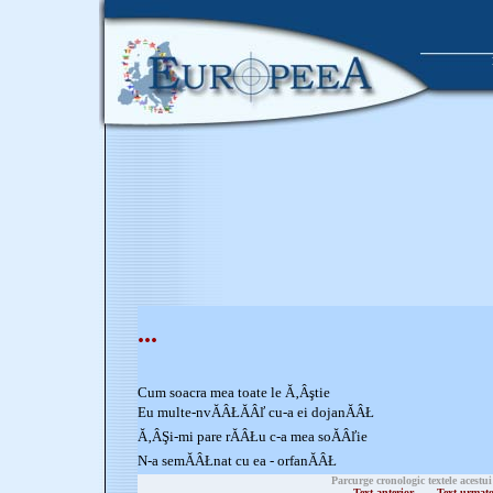
...
Cum soacra mea toate le Ă‚Âştie
Eu multe-nvĂÂŁĂÂľ cu-a ei dojanĂÂŁ
Ă‚ÂŞi-mi pare rĂÂŁu c-a mea soĂÂľie
N-a semĂÂŁnat cu ea - orfanĂÂŁ
Parcurge cronologic textele acestui
Text anterior
Text urmat