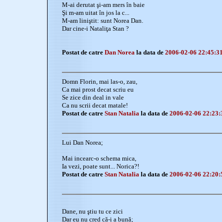
M-ai derutat şi-am mers în baie
Şi m-am uitat în jos la c...
M-am liniştit: sunt Norea Dan.
Dar cine-i Nataliţa Stan ?
Postat de catre
Dan Norea
la data de
2006-02-06 22:45:3
Domn Florin, mai las-o, zau,
Ca mai prost decat scriu eu
Se zice din deal in vale
Ca nu scrii decat matale!
Postat de catre
Stan Natalia
la data de
2006-02-06 22:23:
Lui Dan Norea;
Mai incearc-o schema mica,
Ia vezi, poate sunt... Norica?!
Postat de catre
Stan Natalia
la data de
2006-02-06 22:20:
Dane, nu ştiu tu ce zici
Dar eu nu cred că-i a bună;