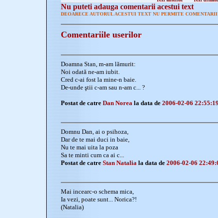
Nu puteti adauga comentarii acestui text
DEOARECE AUTORUL ACESTUI TEXT NU PERMITE COMENTARII 
Comentariile userilor
Doamna Stan, m-am lămurit:
Noi odată ne-am iubit.
Cred c-ai fost la mine-n baie.
De-unde ştii c-am sau n-am c... ?
Postat de catre
Dan Norea
la data de
2006-02-06 22:55:1
Domnu Dan, ai o psihoza,
Dar de te mai duci in baie,
Nu te mai uita la poza
Sa te minti cum ca ai c...
Postat de catre
Stan Natalia
la data de
2006-02-06 22:49:
Mai incearc-o schema mica,
Ia vezi, poate sunt... Norica?!
(Natalia)