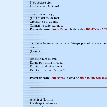
Şi eu sesizez aici
Un fin iz de mătrăgună
totuşi dac-ar fi aşa,
şi tu i-ai dat azi de rost,
tare mult eu m-aş mira:
Carmen nu scrie-aşa prost
Postat de catre
Florin Rotaru
la data de
2006-02-06 22:2
p.s. hai să facem un pariu: care ghiceşte primul cine se asc
Stan
(Florin)
Am o singură dilemă
Dar nu pot, mă ia sincopa.
După stil şi după schemă
Este Carmen... sau Atropa ?
Postat de catre
Dan Norea
la data de
2006-02-06 22:09:3
A venit şi Nataliţa
În caleaşcă de bostan