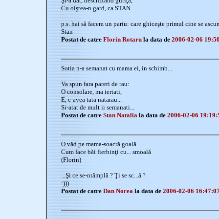
Şi-a dat, deschizând guriţa,
Cu oiştea-n gard, ca STAN
p.s. hai să facem un pariu: care ghiceşte primul cine se asc
Stan
Postat de catre
Florin Rotaru
la data de
2006-02-06 19:5
Sotia n-a semanat cu mama ei, in schimb...
Va spun fara pareri de rau:
O consolare, ma iertati,
E, c-avea tata natarau...
Si-atat de mult ii semanati...
Postat de catre
Stan Natalia
la data de
2006-02-06 19:19:
O văd pe mama-soacră goală
Cum face băi fierbinţi cu... smoală
(Florin)
...Şi ce se-ntâmplă ? Ţi se sc...ă ?
:)))
Postat de catre
Dan Norea
la data de
2006-02-06 16:47:0