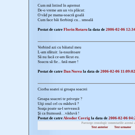
Cum mă întind în aşternut
De-o vreme am un vis plăcut:
O văd pe mama-soacră goală
Cum face băi fierbinţi cu... smoală
Postat de catre
Florin Rotaru
la data de
2006-02-06 12:3
Vorbind azi cu băiatul meu
L-am sfătuit: la-nsurătoare
Să nu facă ce-am făcut eu.
Soacra să fie... fată mare !
Postat de catre
Dan Norea
la data de
2006-02-06 11:09:0
Ciorba soatei si groapa soacrei
Groapa soacrei te priveşte ?
Uiţi osul cel cu măduvă ?
Soaţa poate sa-l servească
Şi ca frumoasă…văduvă !
Postat de catre
Aleodor Covrig
la data de
2006-02-06 04:
Parcurge cronologic comentariile acestui 
Text anterior
Text urmator