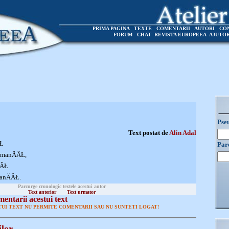
PRIMA PAGINA
TEXTE
COMENTARII
AUTORI
CO
FORUM
CHAT
REVISTA EUROPEEA
AJUTO
Pse
Text postat de
Alin Adal
ÂŁ
Par
 manĂÂŁ,
ÂŁ
anĂÂŁ.
Parcurge cronologic textele acestui autor
Text anterior
Text urmator
entarii acestui text
UI TEXT NU PERMITE COMENTARII SAU NU SUNTETI LOGAT!
ilor