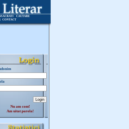
NSACRATI
CAUTARE
R
CONTACT
udonim
ola
Nu am cont!
Am uitat parola!