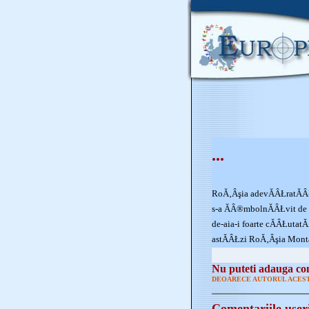
...
RoĂ‚Âşia adevĂÂŁratĂ
s-a ĂÂ®mbolnĂÂŁvit de
de-aia-i foarte cĂÂŁutatĂ
astĂÂŁzi RoĂ‚Âşia Mont
Nu puteti adauga com
DEOARECE AUTORUL ACEST
Comentariile user