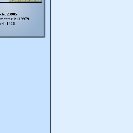
xte: 23985
mentarii: 119979
eri: 1426