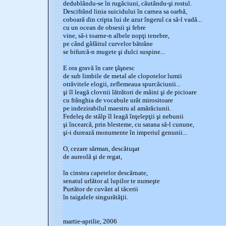
dedublându-se în rugăciuni, căutându-şi rostul.
Descifrând linia suicidului în carnea sa oarbă,
coboară din cripta lui de azur îngerul ca să-l vadă...
cu un ocean de obsesii şi febre
vine, să-i toarne-n albele nopţi tenebre,
pe când gâfâitul curvelor bătrâne
se bifurcă-n mugete şi dulci suspine...
E ora gravă în care ţâşnesc
de sub limbile de metal ale clopotelor lumii
otrăvitele elogii, zeflemeaua spurcăciunii...
şi îl leagă clovnii lătrători de mâini şi de picioare
cu frânghia de vocabule urât mirositoare
pe indezirabilul maestru al amărăciunii.
Fedeleş de stâlp îl leagă înţelepţii şi nebunii
şi încearcă, prin blesteme, cu satana să-l cunune,
şi-i durează monumente în imperiul genunii...
O, cezare sărman, descătuşat
de aureolă şi de regat,
în cinstea capetelor descărnate,
senatul urlător al lupilor te numeşte
Purtător de cuvânt al tăcerii
în taigalele singurătăţii.
martie-aprilie, 2006