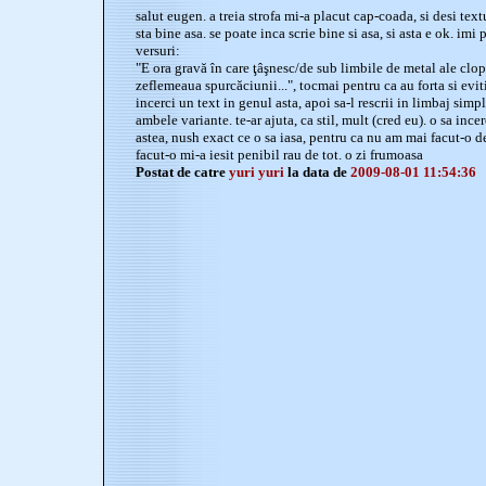
salut eugen. a treia strofa mi-a placut cap-coada, si desi textu
sta bine asa. se poate inca scrie bine si asa, si asta e ok. imi 
versuri:
"E ora gravă în care ţâşnesc/de sub limbile de metal ale clop
zeflemeaua spurcăciunii...", tocmai pentru ca au forta si eviti
incerci un text in genul asta, apoi sa-l rescrii in limbaj simpl
ambele variante. te-ar ajuta, ca stil, mult (cred eu). o sa ince
astea, nush exact ce o sa iasa, pentru ca nu am mai facut-o 
facut-o mi-a iesit penibil rau de tot. o zi frumoasa
Postat de catre
yuri yuri
la data de
2009-08-01 11:54:36