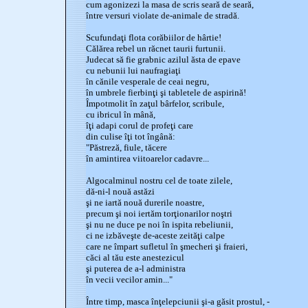
cum agonizezi la masa de scris seară de seară,
între versuri violate de-animale de stradă.
Scufundaţi flota corăbiilor de hârtie!
Călărea rebel un răcnet taurii furtunii.
Judecat să fie grabnic azilul ăsta de epave
cu nebunii lui naufragiaţi
în cănile vesperale de ceai negru,
în umbrele fierbinţi şi tabletele de aspirină!
Împotmolit în zaţul bârfelor, scribule,
cu ibricul în mână,
îţi adapi corul de profeţi care
din culise îţi tot îngână:
"Păstreză, fiule, tăcere
în amintirea viitoarelor cadavre...
Algocalminul nostru cel de toate zilele,
dă-ni-l nouă astăzi
şi ne iartă nouă durerile noastre,
precum şi noi iertăm torţionarilor noştri
şi nu ne duce pe noi în ispita rebeliunii,
ci ne izbăveşte de-aceste zeităţi calpe
care ne împart sufletul în şmecheri şi fraieri,
căci al tău este anestezicul
şi puterea de a-l administra
în vecii vecilor amin..."
Între timp, masca înţelepciunii şi-a găsit prostul, -