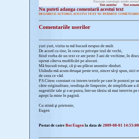
Parcurge cronologic textele acestui
Text anterior
Text urmat
Nu puteti adauga comentarii acestui text
DEOARECE AUTORUL ACESTUI TEXT NU PERMITE COMENTARII 
Comentariile userilor
yuri yuri, vizita ta mă bucură nespus de mult.
De acord cu tine, în ceea ce priveşte izul de vechi,
fiind vorba de un text ce are peste 3 ani de vechime, în disc
operat câteva modificări pe alocuri.
Mă bucură totuşi, că ţi-au plăcut anumite rânduri.
Uitându-mă acum detaşat peste text, sincer să-ţi spun, nici 
de ceea ce văd.
P.S.Citesc constant cu interes textele pe care le postezi pe sa
către originalitate, tendinţa de limpezire, de simplificare a d
sugestiile tale şi s-ar putea, într-un târziu să mai intervin pe
aştept la mine în pagină.
Cu stimă şi prietenie,
Eugen
Postat de catre
Bot Eugen
la data de
2009-08-01 14:55:00