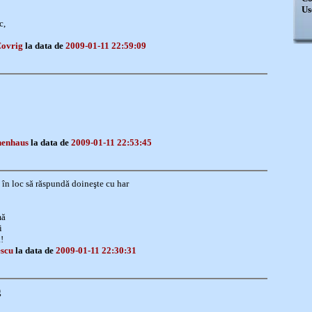
Us
c,
Covrig
la data de
2009-01-11 22:59:09
nenhaus
la data de
2009-01-11 22:53:45
n loc să răspundă doineşte cu har
mă
i
!
escu
la data de
2009-01-11 22:30:31
g