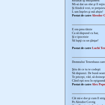
Relaxat îţi mulţumesc
Mi-ai dat un sfat şi îl reţin
Şi fiindcă vezi, te preţuies
L-am înţeles şi mă abţin!
Postat de catre
Aleodor 
E ora prea târzie
Ca să răspund cu har,
Şi e ipocrizie
Să lupţi cu un ţânţar!
Postat de catre
Luchi Te
Domnului Tenenhaus care î
Ştiu de ce tu te codeşti
Să răspunzi. De bună sea
Te pricepi, văd, să doineşt
Când eşti nou în epigramă
Postat de catre
Alex Pop
Cât mi-e dor şi cum îl stri
Pe Aleodor Covrig