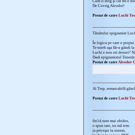
Cum îl strig şi cât mi-e do
De Covrig Aleodor!
Postat de catre
Luchi Te
Tânărului epigramist Luch
În logica pe care o propui
Te-ntreb aşa făr-a gândi la
Luchi e nou ori desuet? N
Dară epigramistul Tenenh
Postat de catre
Aleodor 
Al Trep, remarcabilă găse
Postat de catre
Luchi Te
fin'că sunt mai obidos,
o spun tare, nu mă tem:
ia priveşte la sistem,