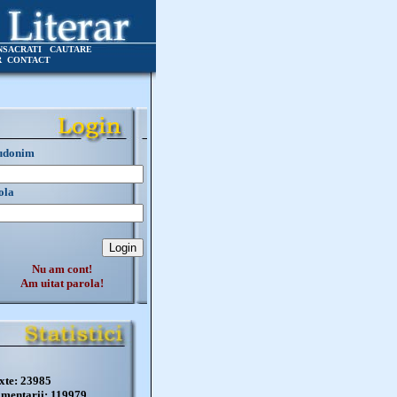
NSACRATI
CAUTARE
R
CONTACT
udonim
ola
Nu am cont!
Am uitat parola!
xte: 23985
mentarii: 119979