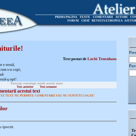
PRIMA PAGINA
TEXTE
COMENTARII
AUTORI
CO
FORUM
CHAT
REVISTA EUROPEEA
AJUTO
iturile!
Pse
Text postat de
Luchi Tenenhaus
t e nouă,
Par
acum s-a copt;
ouă
ouă-ş opt!
Parcurge cronologic textele acestui autor
Text anterior
Text urmator
entarii acestui text
UI TEXT NU PERMITE COMENTARII SAU NU SUNTETI LOGAT!
ilor
u ipocrit.
Te
Co