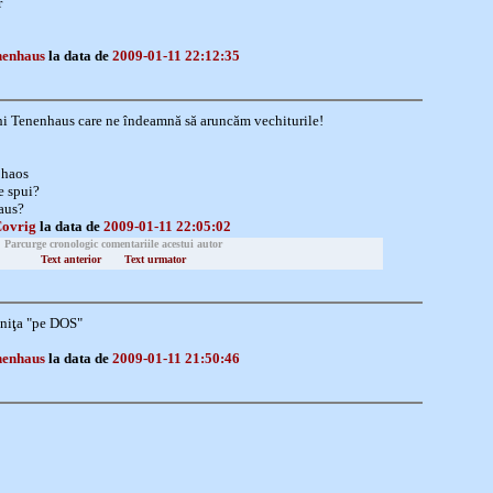
r
nenhaus
la data de
2009-01-11 22:12:35
i Tenenhaus care ne îndeamnă să aruncăm vechiturile!
 haos
e spui?
aus?
Covrig
la data de
2009-01-11 22:05:02
Parcurge cronologic comentariile acestui autor
Text anterior
Text urmator
lniţa "pe DOS"
nenhaus
la data de
2009-01-11 21:50:46