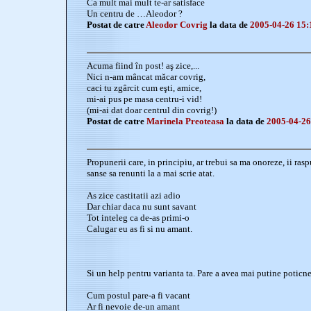
Ca mult mai mult te-ar satisface
Un centru de …Aleodor ?
Postat de catre
Aleodor Covrig
la data de
2005-04-26 15:
Acuma fiind în post! aş zice,...
Nici n-am mâncat măcar covrig,
caci tu zgârcit cum eşti, amice,
mi-ai pus pe masa centru-i vid!
(mi-ai dat doar centrul din covrig!)
Postat de catre
Marinela Preoteasa
la data de
2005-04-26
Propunerii care, in principiu, ar trebui sa ma onoreze, ii ras
sanse sa renunti la a mai scrie atat.
As zice castitatii azi adio
Dar chiar daca nu sunt savant
Tot inteleg ca de-as primi-o
Calugar eu as fi si nu amant.
Si un help pentru varianta ta. Pare a avea mai putine poticne
Cum postul pare-a fi vacant
Ar fi nevoie de-un amant