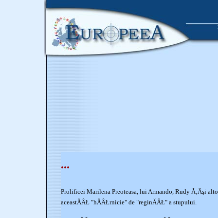
...
Prolificei Marilena Preoteasa, lui Armando, Rudy Ă‚Âşi altor
aceastĂÂŁ "hĂÂŁrnicie" de "reginĂÂŁ" a stupului.