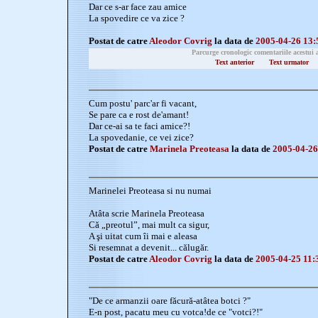
Dar ce s-ar face zau amice
La spovedire ce va zice ?
Postat de catre
Aleodor Covrig
la data de
2005-04-26 13:
Parcurge cronologic comentariile acestui 
Text anterior
Text urmator
Cum postu' parc'ar fi vacant,
Se pare ca e rost de'amant!
Dar ce-ai sa te faci amice?!
La spovedanie, ce vei zice?
Postat de catre
Marinela Preoteasa
la data de
2005-04-26
Marinelei Preoteasa si nu numai
Atâta scrie Marinela Preoteasa
Că „preotul”, mai mult ca sigur,
A şi uitat cum îi mai e aleasa
Si resemnat a devenit... călugăr.
Postat de catre
Aleodor Covrig
la data de
2005-04-25 11:
"De ce armanzii oare făcură-atâtea botci ?"
E-n post, pacatu meu cu votca!de ce "votci?!"