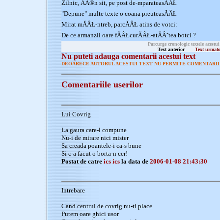
Zilnic, ĂÂ®n sit, pe post de-mparateasĂÂŁ
"Depune" multe texte o coana preuteasĂÂŁ
Mirat mĂÂŁ-ntreb, parcĂÂŁ atins de votci:
De ce armanzii oare fĂÂŁcurĂÂŁ-atĂÂ˘tea botci ?
Parcurge cronologic textele acestui
Text anterior
Text urmat
Nu puteti adauga comentarii acestui text
DEOARECE AUTORUL ACESTUI TEXT NU PERMITE COMENTARII 
Comentariile userilor
Lui Covrig
La gaura care-l compune
Nu-i de mirare nici mister
Sa creada poantele-i ca-s bune
Si c-a facut o borta-n cer!
Postat de catre
ics ics
la data de
2006-01-08 21:43:30
Intrebare
Cand centrul de covrig nu-ti place
Putem oare ghici usor