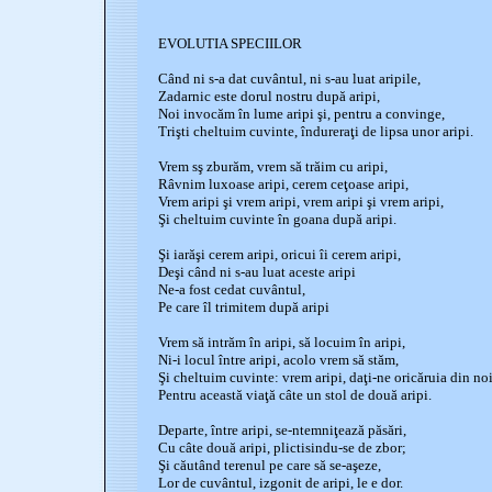
EVOLUTIA SPECIILOR
Când ni s-a dat cuvântul, ni s-au luat aripile,
Zadarnic este dorul nostru după aripi,
Noi invocăm în lume aripi şi, pentru a convinge,
Trişti cheltuim cuvinte, îndureraţi de lipsa unor aripi.
Vrem sş zburăm, vrem să trăim cu aripi,
Râvnim luxoase aripi, cerem ceţoase aripi,
Vrem aripi şi vrem aripi, vrem aripi şi vrem aripi,
Şi cheltuim cuvinte în goana după aripi.
Şi iarăşi cerem aripi, oricui îi cerem aripi,
Deşi când ni s-au luat aceste aripi
Ne-a fost cedat cuvântul,
Pe care îl trimitem după aripi
Vrem să intrăm în aripi, să locuim în aripi,
Ni-i locul între aripi, acolo vrem să stăm,
Şi cheltuim cuvinte: vrem aripi, daţi-ne oricăruia din no
Pentru această viaţă câte un stol de două aripi.
Departe, între aripi, se-ntemniţează păsări,
Cu câte două aripi, plictisindu-se de zbor;
Şi căutând terenul pe care să se-aşeze,
Lor de cuvântul, izgonit de aripi, le e dor.