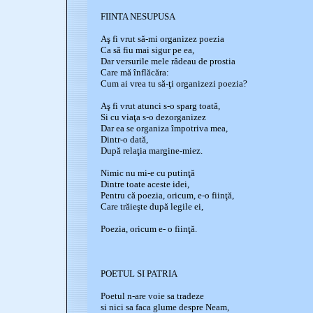
FIINTA NESUPUSA
Aş fi vrut să-mi organizez poezia
Ca să fiu mai sigur pe ea,
Dar versurile mele râdeau de prostia
Care mă înflăcăra:
Cum ai vrea tu să-ţi organizezi poezia?
Aş fi vrut atunci s-o sparg toată,
Si cu viaţa s-o dezorganizez
Dar ea se organiza împotriva mea,
Dintr-o dată,
După relaţia margine-miez.
Nimic nu mi-e cu putinţă
Dintre toate aceste idei,
Pentru că poezia, oricum, e-o fiinţă,
Care trăieşte după legile ei,
Poezia, oricum e- o fiinţă.
POETUL SI PATRIA
Poetul n-are voie sa tradeze
si nici sa faca glume despre Neam,