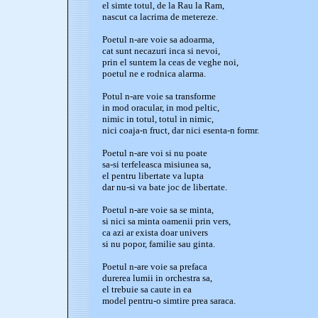
el simte totul, de la Rau la Ram,
nascut ca lacrima de metereze.
Poetul n-are voie sa adoarma,
cat sunt necazuri inca si nevoi,
prin el suntem la ceas de veghe noi,
poetul ne e rodnica alarma.
Potul n-are voie sa transforme
in mod oracular, in mod peltic,
nimic in totul, totul in nimic,
nici coaja-n fruct, dar nici esenta-n formr.
Poetul n-are voi si nu poate
sa-si terfeleasca misiunea sa,
el pentru libertate va lupta
dar nu-si va bate joc de libertate.
Poetul n-are voie sa se minta,
si nici sa minta oamenii prin vers,
ca azi ar exista doar univers
si nu popor, familie sau ginta.
Poetul n-are voie sa prefaca
durerea lumii in orchestra sa,
el trebuie sa caute in ea
model pentru-o simtire prea saraca.