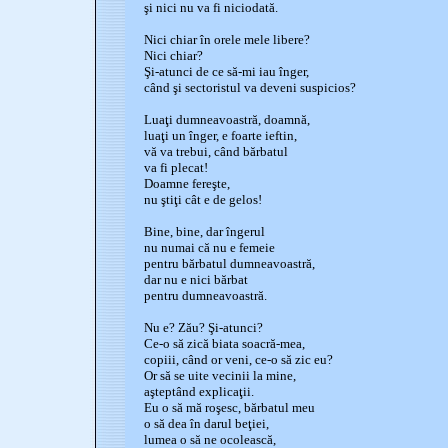
şi nici nu va fi niciodată.
Nici chiar în orele mele libere?
Nici chiar?
Şi-atunci de ce să-mi iau înger,
când şi sectoristul va deveni suspicios?
Luaţi dumneavoastră, doamnă,
luaţi un înger, e foarte ieftin,
vă va trebui, când bărbatul
va fi plecat!
Doamne fereşte,
nu ştiţi cât e de gelos!
Bine, bine, dar îngerul
nu numai că nu e femeie
pentru bărbatul dumneavoastră,
dar nu e nici bărbat
pentru dumneavoastră.
Nu e? Zău? Şi-atunci?
Ce-o să zică biata soacră-mea,
copiii, când or veni, ce-o să zic eu?
Or să se uite vecinii la mine,
aşteptând explicaţii.
Eu o să mă roşesc, bărbatul meu
o să dea în darul beţiei,
lumea o să ne ocolească,