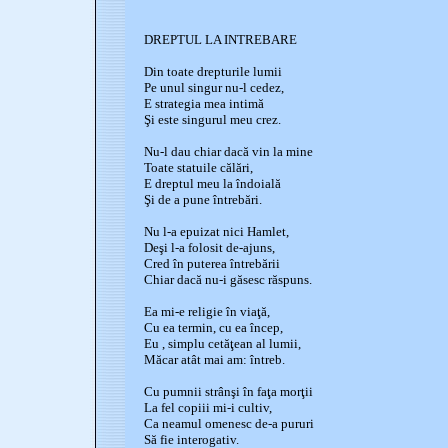
DREPTUL LA INTREBARE
Din toate drepturile lumii
Pe unul singur nu-l cedez,
E strategia mea intimă
Şi este singurul meu crez.
Nu-l dau chiar dacă vin la mine
Toate statuile călări,
E dreptul meu la îndoială
Şi de a pune întrebări.
Nu l-a epuizat nici Hamlet,
Deşi l-a folosit de-ajuns,
Cred în puterea întrebării
Chiar dacă nu-i găsesc răspuns.
Ea mi-e religie în viaţă,
Cu ea termin, cu ea încep,
Eu , simplu cetăţean al lumii,
Măcar atât mai am: întreb.
Cu pumnii strânşi în faţa morţii
La fel copiii mi-i cultiv,
Ca neamul omenesc de-a pururi
Să fie interogativ.