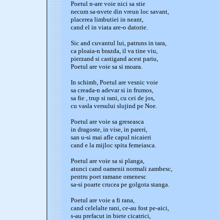
Poetul n-are voie nici sa stie
necum sa-nvete din vreun loc savant,
placerea limbutiei in neant,
cand el in viata are-o datorie.
Sic and cuvantul lui, patruns in tara,
ca ploaia-n brazda, il va tine viu,
pierzand si castigand acest pariu,
Poetul are voie sa si moara.
In schimb, Poetul are vesnic voie
sa creada-n adevar si in frumos,
sa fie , trup si rani, cu cei de jos,
cu vasla versului slujind pe Noe.
Poetul are voie sa greseasca
in dragoste, in vise, in pareri,
san u-si mai afle capul nicaieri
cand e la mijloc spita femeiasca.
Poetul are voie sa si planga,
atunci cand oamenii normali zambesc,
pentru poet ramane omenesc
sa-si poarte crucea pe golgota stanga.
Poetul are voie a fi rana,
cand celelalte rani, ce-au fost pe-aici,
s-au prefacut in biete cicatrici,