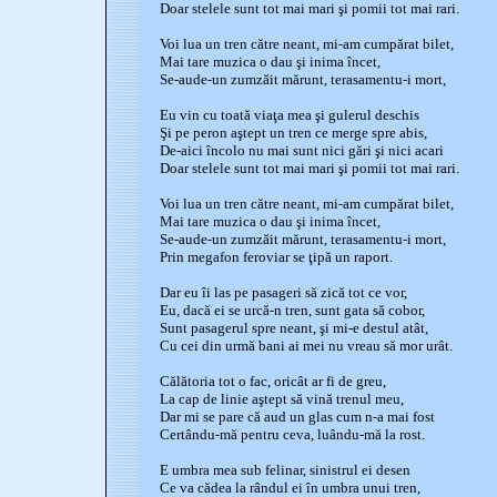
Doar stelele sunt tot mai mari şi pomii tot mai rari.
Voi lua un tren către neant, mi-am cumpărat bilet,
Mai tare muzica o dau şi inima încet,
Se-aude-un zumzăit mărunt, terasamentu-i mort,
Eu vin cu toată viaţa mea şi gulerul deschis
Şi pe peron aştept un tren ce merge spre abis,
De-aici încolo nu mai sunt nici gări şi nici acari
Doar stelele sunt tot mai mari şi pomii tot mai rari.
Voi lua un tren către neant, mi-am cumpărat bilet,
Mai tare muzica o dau şi inima încet,
Se-aude-un zumzăit mărunt, terasamentu-i mort,
Prin megafon feroviar se ţipă un raport.
Dar eu îi las pe pasageri să zică tot ce vor,
Eu, dacă ei se urcă-n tren, sunt gata să cobor,
Sunt pasagerul spre neant, şi mi-e destul atât,
Cu cei din urmă bani ai mei nu vreau să mor urât.
Călătoria tot o fac, oricât ar fi de greu,
La cap de linie aştept să vină trenul meu,
Dar mi se pare că aud un glas cum n-a mai fost
Certându-mă pentru ceva, luându-mă la rost.
E umbra mea sub felinar, sinistrul ei desen
Ce va cădea la rândul ei în umbra unui tren,