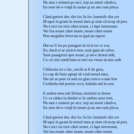
Nu mai e nimeni pe aici, toţi au murit cândva,
Eu sunt de-o viaţă în neant şi nu am cum pleca.
Când greieri duc din loc în loc luminile din cer
M-aşez la geam în trenul meu şi simt că-ncep să pier,
Nu-i nici un tren către neant, ci fapt interesant,
Voi lua neant către neant, neant către neant.
Prin megafon feroviar se ţipă un raport.
Dar eu îi las pe pasageri să zică tot ce vor,
Eu, dacă ei se urcă-n tren, sunt gata să cobor,
Sunt pasagerul spre neant, şi mi-e destul atât,
Cu cei din urmă bani ai mei nu vreau să mor urât.
Călătoria tot o fac, oricât ar fi de greu,
La cap de linie aştept să vină trenul meu,
Dar mi se pare că aud un glas cum n-a mai fost
Certându-mă pentru ceva, luându-mă la rost.
E umbra mea sub felinar, sinistrul ei desen
Ce va cădea la rândul ei în umbra unui tren,
Nu mai e nimeni pe aici, toţi au murit cândva,
Eu sunt de-o viaţă în neant şi nu am cum pleca.
Când greieri duc din loc în loc luminile din cer
M-aşez la geam în trenul meu şi simt că-ncep să pier,
Nu-i nici un tren către neant, ci fapt interesant,
Voi lua neant către neant, neant către neant.