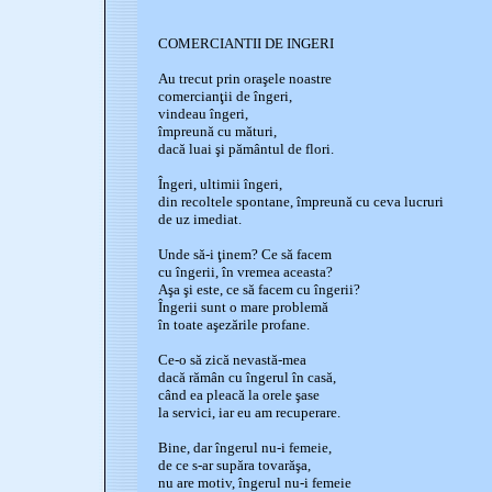
COMERCIANTII DE INGERI
Au trecut prin oraşele noastre
comercianţii de îngeri,
vindeau îngeri,
împreună cu mături,
dacă luai şi pământul de flori.
Îngeri, ultimii îngeri,
din recoltele spontane, împreună cu ceva lucruri
de uz imediat.
Unde să-i ţinem? Ce să facem
cu îngerii, în vremea aceasta?
Aşa şi este, ce să facem cu îngerii?
Îngerii sunt o mare problemă
în toate aşezările profane.
Ce-o să zică nevastă-mea
dacă rămân cu îngerul în casă,
când ea pleacă la orele şase
la servici, iar eu am recuperare.
Bine, dar îngerul nu-i femeie,
de ce s-ar supăra tovarăşa,
nu are motiv, îngerul nu-i femeie