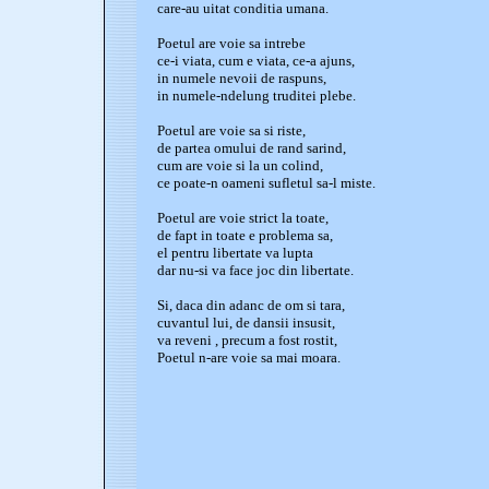
care-au uitat conditia umana.
Poetul are voie sa intrebe
ce-i viata, cum e viata, ce-a ajuns,
in numele nevoii de raspuns,
in numele-ndelung truditei plebe.
Poetul are voie sa si riste,
de partea omului de rand sarind,
cum are voie si la un colind,
ce poate-n oameni sufletul sa-l miste.
Poetul are voie strict la toate,
de fapt in toate e problema sa,
el pentru libertate va lupta
dar nu-si va face joc din libertate.
Si, daca din adanc de om si tara,
cuvantul lui, de dansii insusit,
va reveni , precum a fost rostit,
Poetul n-are voie sa mai moara.